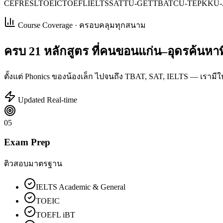
CEFR
ESL
TOEIC
TOEFL
IELTS
SAT
TU-GET
TBAT
CU-TEP
KKU-
Course Coverage · ครอบคลุมทุกสนาม
ครบ
21 หลักสูตร
ที่คนขอนแก่น–อุดรค้นหาที
ตั้งแต่ Phonics ของน้องเล็ก ไปจนถึง TBAT, SAT, IELTS — เรามีใ
Updated Real-time
05
Exam Prep
ติวสอบมาตรฐาน
IELTS Academic & General
TOEIC
TOEFL iBT