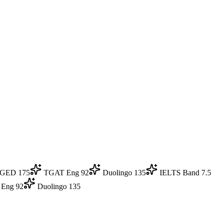
GED 175
TGAT Eng 92
Duolingo 135
IELTS Band 7.5
Eng 92
Duolingo 135