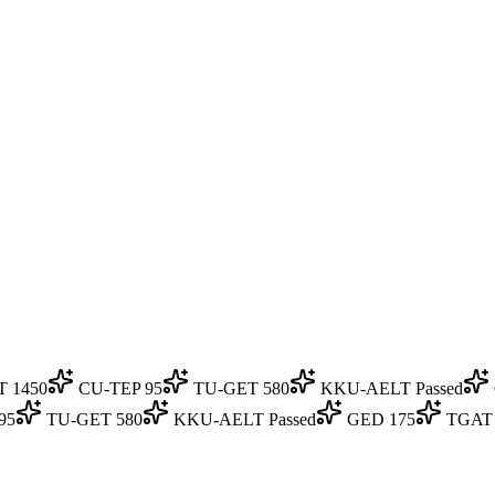
T 1450
CU-TEP 95
TU-GET 580
KKU-AELT Passed
95
TU-GET 580
KKU-AELT Passed
GED 175
TGAT 