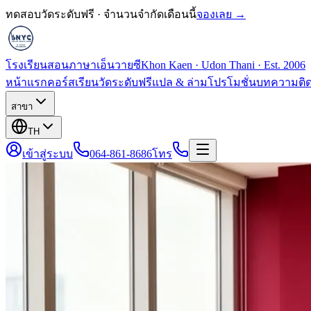
ทดสอบวัดระดับฟรี · จำนวนจำกัดเดือนนี้
จองเลย →
โรงเรียนสอนภาษาเอ็นวายซี
Khon Kaen · Udon Thani · Est. 2006
หน้าแรก
คอร์สเรียน
วัดระดับฟรี
แปล & ล่าม
โปรโมชั่น
บทความ
ติ
สาขา
TH
เข้าสู่ระบบ
064-861-8686
โทร