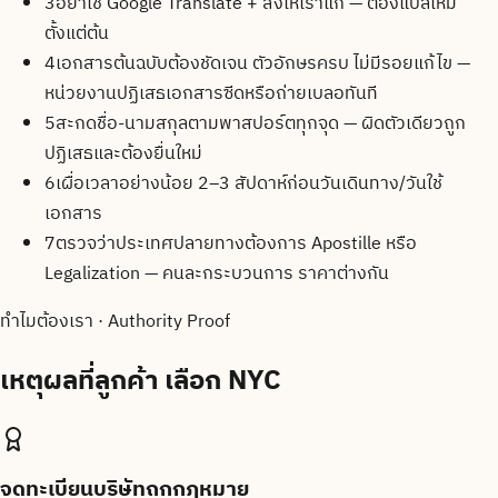
3
อย่าใช้ Google Translate + ส่งให้เราแก้ — ต้องแปลใหม่
ตั้งแต่ต้น
4
เอกสารต้นฉบับต้องชัดเจน ตัวอักษรครบ ไม่มีรอยแก้ไข —
หน่วยงานปฏิเสธเอกสารซีดหรือถ่ายเบลอทันที
5
สะกดชื่อ-นามสกุลตามพาสปอร์ตทุกจุด — ผิดตัวเดียวถูก
ปฏิเสธและต้องยื่นใหม่
6
เผื่อเวลาอย่างน้อย 2–3 สัปดาห์ก่อนวันเดินทาง/วันใช้
เอกสาร
7
ตรวจว่าประเทศปลายทางต้องการ Apostille หรือ
Legalization — คนละกระบวนการ ราคาต่างกัน
ทำไมต้องเรา · Authority Proof
เหตุผลที่ลูกค้า
เลือก NYC
จดทะเบียนบริษัทถูกกฎหมาย