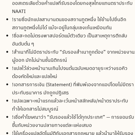
ออสเตรเลียด้วยคำแปลที่รับรองโดยกงสุลไทยแทนตราประทับ
NAATI
!
รายชื่อนักแปลสาบานตนของสถานทูตหนึ่ง ใช้ข้ามไปยื่นอีก
สถานทูตหนึ่งไม่ได้ แม้จะอยู่ในกลุ่มเชงเก้นเหมือนกัน
!
ชื่อสะกดไม่ตรงพาสปอร์ตแม้ตัวเดียว เป็นสาเหตุการตีกลับ
อันดับต้น ๆ
!
สำเนาที่ไม่มีตราประทับ “รับรองสำเนาถูกต้อง” จากหน่วยงาน
ผู้ออก มักไม่ผ่านชั้นนิติกรณ์
!
แปลไว้ล่วงหน้านานเกินไปจนต้นฉบับหมดอายุระหว่างรอคิว
ต้องคัดใหม่และแปลใหม่
!
เอกสารการเงิน (Statement) ที่พิมพ์เองจากแอปโดยไม่มีตรา
ประทับธนาคาร มักถูกปฏิเสธ
!
แปลเฉพาะหน้าแรกแล้วละเว้นหน้าสลักหลัง/หน้าตราประทับ
ทำให้เอกสารไม่สมบูรณ์
!
เชื่อคำโฆษณาว่า “รับรองแล้วใช้ได้ทุกประเทศ” — การยอมรับ
ขึ้นกับหน่วยงานปลายทางแต่ละแห่งเสมอ
!
ใช้เครื่องแปลอัตโนมัติกับเอกสารกฎหมาย แล้วนำมาให้รับรอง