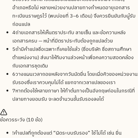
อำเภอหรือไม่ หลายหน่วยงานปลายทางกำหนดอายุเอกสาร
ทะเบียนราษฎรไว้ (พบบ่อยที่ 3–6 เดือน) จึงควรยืนยันกับผู้รับ
ก่อนแปล
4
ถ่ายเอกสารให้เห็นตราประทับ ลายเซ็น และข้อความหลัง
เอกสารครบ — หน้าที่มีตราประทับต้องถูกแปลด้วย
5
ถ้ามีคำแปลชื่อเฉพาะที่เคยใช้แล้ว (ชื่อบริษัท ชื่อสถานศึกษา
ตำแหน่งงาน) ส่งมาให้ทีมงานล่วงหน้าเพื่อคงความสอดคล้อง
กับเอกสารชุดเดิม
6
วางแผนเวลาถอยหลังจากวันนัดยื่น โดยเผื่อคิวของหน่วยงาน
รับรองซึ่งเราควบคุมไม่ได้ แยกจากเวลาแปลของเรา
7
หากต้องใช้หลายภาษา ให้ทำต้นทางเป็นอังกฤษก่อนในกรณีที่
ปลายทางยอมรับ จะลดจำนวนขั้นรับรองลงได้
ข้อควรระวัง (
10
ข้อ)
!
คำแปลที่ถูกต้องแต่ “ผิดระบบรับรอง” ใช้ไม่ได้ เช่น ยื่น