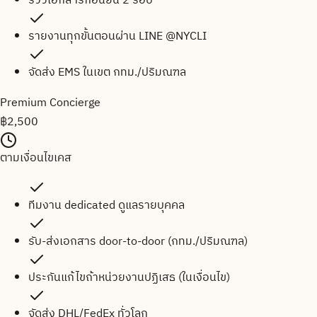
รีวิวเอกสารก่อนยื่น 2 รอบ
รายงานทุกขั้นตอนผ่าน LINE @NYCLI
จัดส่ง EMS ในเขต กทม./ปริมณฑล
Premium Concierge
฿
2,500
ตามเงื่อนไขเคส
ทีมงาน dedicated ดูแลรายบุคคล
รับ-ส่งเอกสาร door-to-door (กทม./ปริมณฑล)
ประกันแก้ไขถ้าหน่วยงานปฏิเสธ (ในเงื่อนไข)
จัดส่ง DHL/FedEx ทั่วโลก