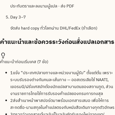
ประทับตราและลงนามผู้แปล · ส่ง PDF
Day 3–7
จัดส่ง hard copy ทั่วโลกผ่าน DHL/FedEx (ถ้าเลือก)
คำแนะนำและข้อควรระวังก่อนสั่งแปลเอกสาร
คำแนะนำก่อนเริ่มเคส (
7
ข้อ)
1
แจ้ง “ประเทศปลายทางและหน่วยงานผู้รับ” ตั้งแต่ต้น เพราะ
ระบบรับรองต่างกันคนละเส้นทาง — ออสเตรเลียใช้ NAATI,
เยอรมนี/ฝรั่งเศสมักต้องนักแปลสาบานตนของสถานทูต, ส่วน
งานราชการไทยใช้การรับรองคำแปลของกรมการกงสุล
2
ส่งสำเนาหน้าพาสปอร์ตมาพร้อมเอกสารเสมอ เพื่อให้การ
สะกดชื่อ-นามสกุลในคำแปลตรงกับหนังสือเดินทางทุกตัวอักษร
3
ตรวจว่าเอกสารต้นฉบับเป็นฉบับคัดรับรองใหม่จากเขต/