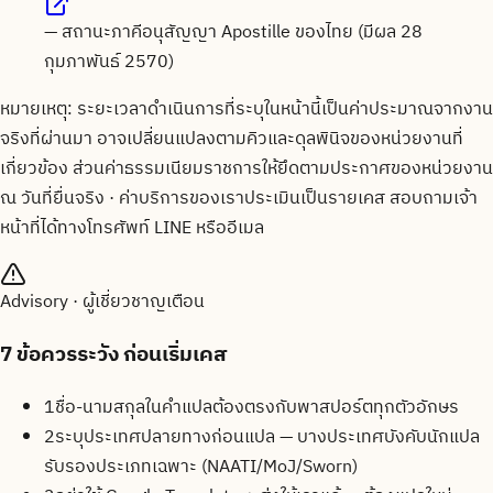
—
สถานะภาคีอนุสัญญา Apostille ของไทย (มีผล 28
กุมภาพันธ์ 2570)
หมายเหตุ: ระยะเวลาดำเนินการที่ระบุในหน้านี้เป็นค่าประมาณจากงาน
จริงที่ผ่านมา อาจเปลี่ยนแปลงตามคิวและดุลพินิจของหน่วยงานที่
เกี่ยวข้อง ส่วนค่าธรรมเนียมราชการให้ยึดตามประกาศของหน่วยงาน
ณ วันที่ยื่นจริง · ค่าบริการของเราประเมินเป็นรายเคส สอบถามเจ้า
หน้าที่ได้ทางโทรศัพท์ LINE หรืออีเมล
Advisory · ผู้เชี่ยวชาญเตือน
7
ข้อควรระวัง ก่อนเริ่มเคส
1
ชื่อ-นามสกุลในคำแปลต้องตรงกับพาสปอร์ตทุกตัวอักษร
2
ระบุประเทศปลายทางก่อนแปล — บางประเทศบังคับนักแปล
รับรองประเภทเฉพาะ (NAATI/MoJ/Sworn)