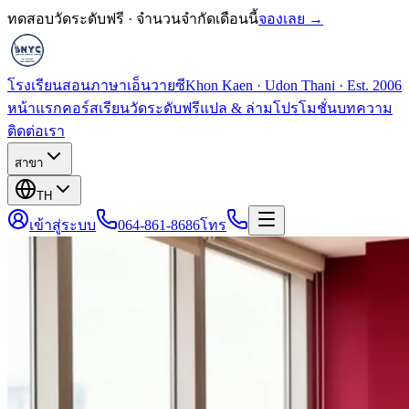
ทดสอบวัดระดับฟรี · จำนวนจำกัดเดือนนี้
จองเลย →
โรงเรียนสอนภาษาเอ็นวายซี
Khon Kaen · Udon Thani · Est. 2006
หน้าแรก
คอร์สเรียน
วัดระดับฟรี
แปล & ล่าม
โปรโมชั่น
บทความ
ติดต่อเรา
สาขา
TH
เข้าสู่ระบบ
064-861-8686
โทร