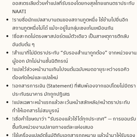
ออสเตรเลียด้วยคำแปลที่รับรองโดยกงสุลไทยแทนตราประทับ
NAATI
!
รายชื่อนักแปลสาบานตนของสถานทูตหนึ่ง ใช้ข้ามไปยื่นอีก
สถานทูตหนึ่งไม่ได้ แม้จะอยู่ในกลุ่มเชงเก้นเหมือนกัน
!
ชื่อสะกดไม่ตรงพาสปอร์ตแม้ตัวเดียว เป็นสาเหตุการตีกลับ
อันดับต้น ๆ
!
สำเนาที่ไม่มีตราประทับ “รับรองสำเนาถูกต้อง” จากหน่วยงาน
ผู้ออก มักไม่ผ่านชั้นนิติกรณ์
!
แปลไว้ล่วงหน้านานเกินไปจนต้นฉบับหมดอายุระหว่างรอคิว
ต้องคัดใหม่และแปลใหม่
!
เอกสารการเงิน (Statement) ที่พิมพ์เองจากแอปโดยไม่มีตรา
ประทับธนาคาร มักถูกปฏิเสธ
!
แปลเฉพาะหน้าแรกแล้วละเว้นหน้าสลักหลัง/หน้าตราประทับ
ทำให้เอกสารไม่สมบูรณ์
!
เชื่อคำโฆษณาว่า “รับรองแล้วใช้ได้ทุกประเทศ” — การยอมรับ
ขึ้นกับหน่วยงานปลายทางแต่ละแห่งเสมอ
!
ใช้เครื่องแปลอัตโนมัติกับเอกสารกฎหมาย แล้วนำมาให้รับรอง