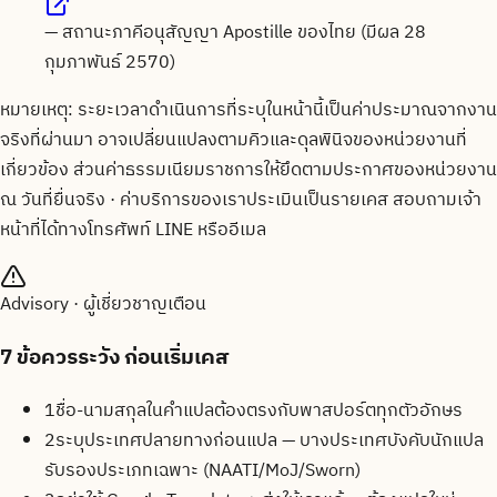
—
สถานะภาคีอนุสัญญา Apostille ของไทย (มีผล 28
กุมภาพันธ์ 2570)
หมายเหตุ: ระยะเวลาดำเนินการที่ระบุในหน้านี้เป็นค่าประมาณจากงาน
จริงที่ผ่านมา อาจเปลี่ยนแปลงตามคิวและดุลพินิจของหน่วยงานที่
เกี่ยวข้อง ส่วนค่าธรรมเนียมราชการให้ยึดตามประกาศของหน่วยงาน
ณ วันที่ยื่นจริง · ค่าบริการของเราประเมินเป็นรายเคส สอบถามเจ้า
หน้าที่ได้ทางโทรศัพท์ LINE หรืออีเมล
Advisory · ผู้เชี่ยวชาญเตือน
7
ข้อควรระวัง ก่อนเริ่มเคส
1
ชื่อ-นามสกุลในคำแปลต้องตรงกับพาสปอร์ตทุกตัวอักษร
2
ระบุประเทศปลายทางก่อนแปล — บางประเทศบังคับนักแปล
รับรองประเภทเฉพาะ (NAATI/MoJ/Sworn)