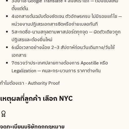
3
อย่าใช้ Google Translate + ส่งให้เราแก้ — ต้องแปลใหม่
ตั้งแต่ต้น
4
เอกสารต้นฉบับต้องชัดเจน ตัวอักษรครบ ไม่มีรอยแก้ไข —
หน่วยงานปฏิเสธเอกสารซีดหรือถ่ายเบลอทันที
5
สะกดชื่อ-นามสกุลตามพาสปอร์ตทุกจุด — ผิดตัวเดียวถูก
ปฏิเสธและต้องยื่นใหม่
6
เผื่อเวลาอย่างน้อย 2–3 สัปดาห์ก่อนวันเดินทาง/วันใช้
เอกสาร
7
ตรวจว่าประเทศปลายทางต้องการ Apostille หรือ
Legalization — คนละกระบวนการ ราคาต่างกัน
ทำไมต้องเรา · Authority Proof
เหตุผลที่ลูกค้า
เลือก NYC
จดทะเบียนบริษัทถูกกฎหมาย