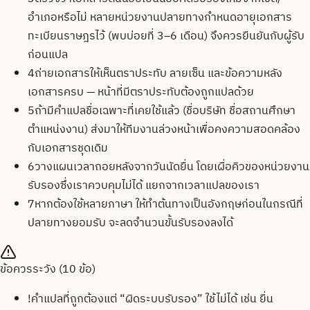
อำเภอหรือไม่ หลายหน่วยงานปลายทางกำหนดอายุเอกสาร
ทะเบียนราษฎรไว้ (พบบ่อยที่ 3–6 เดือน) จึงควรยืนยันกับผู้รับ
ก่อนแปล
4
ถ่ายเอกสารให้เห็นตราประทับ ลายเซ็น และข้อความหลัง
เอกสารครบ — หน้าที่มีตราประทับต้องถูกแปลด้วย
5
ถ้ามีคำแปลชื่อเฉพาะที่เคยใช้แล้ว (ชื่อบริษัท ชื่อสถานศึกษา
ตำแหน่งงาน) ส่งมาให้ทีมงานล่วงหน้าเพื่อคงความสอดคล้อง
กับเอกสารชุดเดิม
6
วางแผนเวลาถอยหลังจากวันนัดยื่น โดยเผื่อคิวของหน่วยงาน
รับรองซึ่งเราควบคุมไม่ได้ แยกจากเวลาแปลของเรา
7
หากต้องใช้หลายภาษา ให้ทำต้นทางเป็นอังกฤษก่อนในกรณีที่
ปลายทางยอมรับ จะลดจำนวนขั้นรับรองลงได้
ข้อควรระวัง (
10
ข้อ)
!
คำแปลที่ถูกต้องแต่ “ผิดระบบรับรอง” ใช้ไม่ได้ เช่น ยื่น