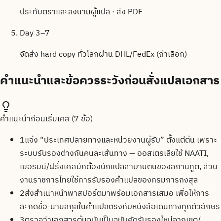
ประทับตราและลงนามผู้แปล · ส่ง PDF
Day 3–7
จัดส่ง hard copy ทั่วโลกผ่าน DHL/FedEx (ถ้าเลือก)
คำแนะนำและข้อควรระวังก่อนสั่งแปลเอกสาร
คำแนะนำก่อนเริ่มเคส (
7
ข้อ)
1
แจ้ง “ประเทศปลายทางและหน่วยงานผู้รับ” ตั้งแต่ต้น เพราะ
ระบบรับรองต่างกันคนละเส้นทาง — ออสเตรเลียใช้ NAATI,
เยอรมนี/ฝรั่งเศสมักต้องนักแปลสาบานตนของสถานทูต, ส่วน
งานราชการไทยใช้การรับรองคำแปลของกรมการกงสุล
2
ส่งสำเนาหน้าพาสปอร์ตมาพร้อมเอกสารเสมอ เพื่อให้การ
สะกดชื่อ-นามสกุลในคำแปลตรงกับหนังสือเดินทางทุกตัวอักษร
3
ตรวจว่าเอกสารต้นฉบับเป็นฉบับคัดรับรองใหม่จากเขต/