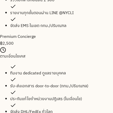
รีวิวเอกสารก่อนยื่น 2 รอบ
รายงานทุกขั้นตอนผ่าน LINE @NYCLI
จัดส่ง EMS ในเขต กทม./ปริมณฑล
Premium Concierge
฿
2,500
ตามเงื่อนไขเคส
ทีมงาน dedicated ดูแลรายบุคคล
รับ-ส่งเอกสาร door-to-door (กทม./ปริมณฑล)
ประกันแก้ไขถ้าหน่วยงานปฏิเสธ (ในเงื่อนไข)
จัดส่ง DHL/FedEx ทั่วโลก