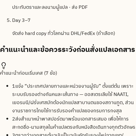
ประทับตราและลงนามผู้แปล · ส่ง PDF
Day 3–7
จัดส่ง hard copy ทั่วโลกผ่าน DHL/FedEx (ถ้าเลือก)
คำแนะนำและข้อควรระวังก่อนสั่งแปลเอกสาร
คำแนะนำก่อนเริ่มเคส (
7
ข้อ)
1
แจ้ง “ประเทศปลายทางและหน่วยงานผู้รับ” ตั้งแต่ต้น เพราะ
ระบบรับรองต่างกันคนละเส้นทาง — ออสเตรเลียใช้ NAATI,
เยอรมนี/ฝรั่งเศสมักต้องนักแปลสาบานตนของสถานทูต, ส่วน
งานราชการไทยใช้การรับรองคำแปลของกรมการกงสุล
2
ส่งสำเนาหน้าพาสปอร์ตมาพร้อมเอกสารเสมอ เพื่อให้การ
สะกดชื่อ-นามสกุลในคำแปลตรงกับหนังสือเดินทางทุกตัวอักษร
3
ตรวจว่าเอกสารต้นฉบับเป็นฉบับคัดรับรองใหม่จากเขต/