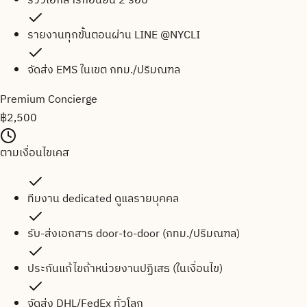
รีวิวเอกสารก่อนยื่น 2 รอบ
รายงานทุกขั้นตอนผ่าน LINE @NYCLI
จัดส่ง EMS ในเขต กทม./ปริมณฑล
Premium Concierge
฿
2,500
ตามเงื่อนไขเคส
ทีมงาน dedicated ดูแลรายบุคคล
รับ-ส่งเอกสาร door-to-door (กทม./ปริมณฑล)
ประกันแก้ไขถ้าหน่วยงานปฏิเสธ (ในเงื่อนไข)
จัดส่ง DHL/FedEx ทั่วโลก