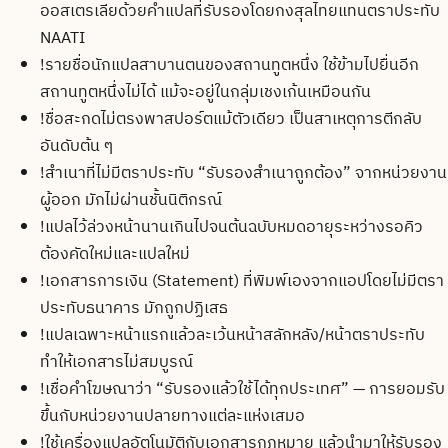
ออสเตรเลียด้วยคำแปลที่รับรองโดยกงสุลไทยแทนตราประทับ
NAATI
!
รายชื่อนักแปลสาบานตนของสถานทูตหนึ่ง ใช้ข้ามไปยื่นอีก
สถานทูตหนึ่งไม่ได้ แม้จะอยู่ในกลุ่มเชงเก้นเหมือนกัน
!
ชื่อสะกดไม่ตรงพาสปอร์ตแม้ตัวเดียว เป็นสาเหตุการตีกลับ
อันดับต้น ๆ
!
สำเนาที่ไม่มีตราประทับ “รับรองสำเนาถูกต้อง” จากหน่วยงาน
ผู้ออก มักไม่ผ่านชั้นนิติกรณ์
!
แปลไว้ล่วงหน้านานเกินไปจนต้นฉบับหมดอายุระหว่างรอคิว
ต้องคัดใหม่และแปลใหม่
!
เอกสารการเงิน (Statement) ที่พิมพ์เองจากแอปโดยไม่มีตรา
ประทับธนาคาร มักถูกปฏิเสธ
!
แปลเฉพาะหน้าแรกแล้วละเว้นหน้าสลักหลัง/หน้าตราประทับ
ทำให้เอกสารไม่สมบูรณ์
!
เชื่อคำโฆษณาว่า “รับรองแล้วใช้ได้ทุกประเทศ” — การยอมรับ
ขึ้นกับหน่วยงานปลายทางแต่ละแห่งเสมอ
!
ใช้เครื่องแปลอัตโนมัติกับเอกสารกฎหมาย แล้วนำมาให้รับรอง