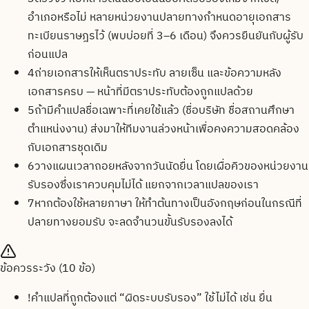
อำเภอหรือไม่ หลายหน่วยงานปลายทางกำหนดอายุเอกสาร
ทะเบียนราษฎรไว้ (พบบ่อยที่ 3–6 เดือน) จึงควรยืนยันกับผู้รับ
ก่อนแปล
4
ถ่ายเอกสารให้เห็นตราประทับ ลายเซ็น และข้อความหลัง
เอกสารครบ — หน้าที่มีตราประทับต้องถูกแปลด้วย
5
ถ้ามีคำแปลชื่อเฉพาะที่เคยใช้แล้ว (ชื่อบริษัท ชื่อสถานศึกษา
ตำแหน่งงาน) ส่งมาให้ทีมงานล่วงหน้าเพื่อคงความสอดคล้อง
กับเอกสารชุดเดิม
6
วางแผนเวลาถอยหลังจากวันนัดยื่น โดยเผื่อคิวของหน่วยงาน
รับรองซึ่งเราควบคุมไม่ได้ แยกจากเวลาแปลของเรา
7
หากต้องใช้หลายภาษา ให้ทำต้นทางเป็นอังกฤษก่อนในกรณีที่
ปลายทางยอมรับ จะลดจำนวนขั้นรับรองลงได้
ข้อควรระวัง (
10
ข้อ)
!
คำแปลที่ถูกต้องแต่ “ผิดระบบรับรอง” ใช้ไม่ได้ เช่น ยื่น