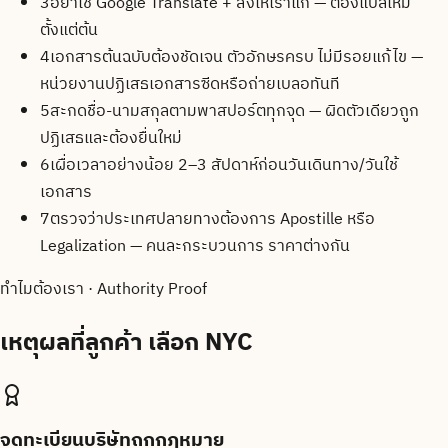
3
อย่าใช้ Google Translate + ส่งให้เราแก้ — ต้องแปลใหม่
ตั้งแต่ต้น
4
เอกสารต้นฉบับต้องชัดเจน ตัวอักษรครบ ไม่มีรอยแก้ไข —
หน่วยงานปฏิเสธเอกสารซีดหรือถ่ายเบลอทันที
5
สะกดชื่อ-นามสกุลตามพาสปอร์ตทุกจุด — ผิดตัวเดียวถูก
ปฏิเสธและต้องยื่นใหม่
6
เผื่อเวลาอย่างน้อย 2–3 สัปดาห์ก่อนวันเดินทาง/วันใช้
เอกสาร
7
ตรวจว่าประเทศปลายทางต้องการ Apostille หรือ
Legalization — คนละกระบวนการ ราคาต่างกัน
ทำไมต้องเรา · Authority Proof
เหตุผลที่ลูกค้า
เลือก NYC
จดทะเบียนบริษัทถูกกฎหมาย