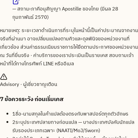
—
สถานะภาคีอนุสัญญา Apostille ของไทย (มีผล 28
กุมภาพันธ์ 2570)
หมายเหตุ: ระยะเวลาดำเนินการที่ระบุในหน้านี้เป็นค่าประมาณจากงาน
จริงที่ผ่านมา อาจเปลี่ยนแปลงตามคิวและดุลพินิจของหน่วยงานที่
เกี่ยวข้อง ส่วนค่าธรรมเนียมราชการให้ยึดตามประกาศของหน่วยงาน
ณ วันที่ยื่นจริง · ค่าบริการของเราประเมินเป็นรายเคส สอบถามเจ้า
หน้าที่ได้ทางโทรศัพท์ LINE หรืออีเมล
Advisory · ผู้เชี่ยวชาญเตือน
7
ข้อควรระวัง ก่อนเริ่มเคส
1
ชื่อ-นามสกุลในคำแปลต้องตรงกับพาสปอร์ตทุกตัวอักษร
2
ระบุประเทศปลายทางก่อนแปล — บางประเทศบังคับนักแปล
รับรองประเภทเฉพาะ (NAATI/MoJ/Sworn)