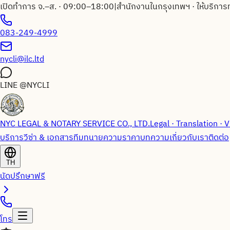
เปิดทำการ จ.–ส. · 09:00–18:00
|
สำนักงานในกรุงเทพฯ · ให้บริการ
083-249-4999
nycli@ilc.ltd
LINE
@NYCLI
NYC LEGAL & NOTARY SERVICE CO., LTD.
Legal · Translation · V
บริการวีซ่า & เอกสาร
ทีมทนายความ
ราคา
บทความ
เกี่ยวกับเรา
ติดต่อ
TH
นัดปรึกษาฟรี
โทร