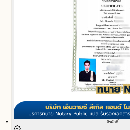
จิรศักดิ์