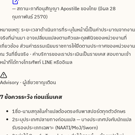
—
สถานะภาคีอนุสัญญา Apostille ของไทย (มีผล 28
กุมภาพันธ์ 2570)
หมายเหตุ: ระยะเวลาดำเนินการที่ระบุในหน้านี้เป็นค่าประมาณจากงาน
จริงที่ผ่านมา อาจเปลี่ยนแปลงตามคิวและดุลพินิจของหน่วยงานที่
เกี่ยวข้อง ส่วนค่าธรรมเนียมราชการให้ยึดตามประกาศของหน่วยงาน
ณ วันที่ยื่นจริง · ค่าบริการของเราประเมินเป็นรายเคส สอบถามเจ้า
หน้าที่ได้ทางโทรศัพท์ LINE หรืออีเมล
Advisory · ผู้เชี่ยวชาญเตือน
7
ข้อควรระวัง ก่อนเริ่มเคส
1
ชื่อ-นามสกุลในคำแปลต้องตรงกับพาสปอร์ตทุกตัวอักษร
2
ระบุประเทศปลายทางก่อนแปล — บางประเทศบังคับนักแปล
รับรองประเภทเฉพาะ (NAATI/MoJ/Sworn)