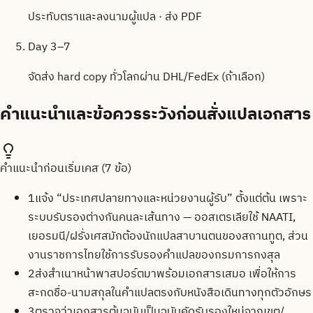
ประทับตราและลงนามผู้แปล · ส่ง PDF
Day 3–7
จัดส่ง hard copy ทั่วโลกผ่าน DHL/FedEx (ถ้าเลือก)
คำแนะนำและข้อควรระวังก่อนสั่งแปลเอกสาร
คำแนะนำก่อนเริ่มเคส (
7
ข้อ)
1
แจ้ง “ประเทศปลายทางและหน่วยงานผู้รับ” ตั้งแต่ต้น เพราะ
ระบบรับรองต่างกันคนละเส้นทาง — ออสเตรเลียใช้ NAATI,
เยอรมนี/ฝรั่งเศสมักต้องนักแปลสาบานตนของสถานทูต, ส่วน
งานราชการไทยใช้การรับรองคำแปลของกรมการกงสุล
2
ส่งสำเนาหน้าพาสปอร์ตมาพร้อมเอกสารเสมอ เพื่อให้การ
สะกดชื่อ-นามสกุลในคำแปลตรงกับหนังสือเดินทางทุกตัวอักษร
3
ตรวจว่าเอกสารต้นฉบับเป็นฉบับคัดรับรองใหม่จากเขต/