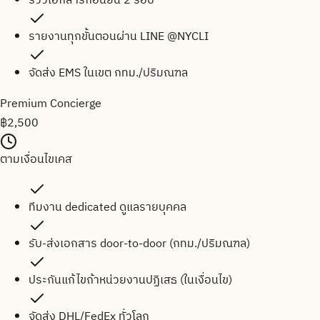
รีวิวเอกสารก่อนยื่น 2 รอบ
รายงานทุกขั้นตอนผ่าน LINE @NYCLI
จัดส่ง EMS ในเขต กทม./ปริมณฑล
Premium Concierge
฿
2,500
ตามเงื่อนไขเคส
ทีมงาน dedicated ดูแลรายบุคคล
รับ-ส่งเอกสาร door-to-door (กทม./ปริมณฑล)
ประกันแก้ไขถ้าหน่วยงานปฏิเสธ (ในเงื่อนไข)
จัดส่ง DHL/FedEx ทั่วโลก