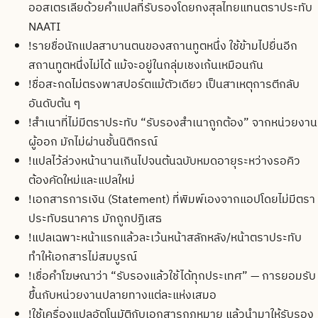
ออสเตรเลียด้วยคำแปลที่รับรองโดยกงสุลไทยแทนตราประทับ
NAATI
!
รายชื่อนักแปลสาบานตนของสถานทูตหนึ่ง ใช้ข้ามไปยื่นอีก
สถานทูตหนึ่งไม่ได้ แม้จะอยู่ในกลุ่มเชงเก้นเหมือนกัน
!
ชื่อสะกดไม่ตรงพาสปอร์ตแม้ตัวเดียว เป็นสาเหตุการตีกลับ
อันดับต้น ๆ
!
สำเนาที่ไม่มีตราประทับ “รับรองสำเนาถูกต้อง” จากหน่วยงาน
ผู้ออก มักไม่ผ่านชั้นนิติกรณ์
!
แปลไว้ล่วงหน้านานเกินไปจนต้นฉบับหมดอายุระหว่างรอคิว
ต้องคัดใหม่และแปลใหม่
!
เอกสารการเงิน (Statement) ที่พิมพ์เองจากแอปโดยไม่มีตรา
ประทับธนาคาร มักถูกปฏิเสธ
!
แปลเฉพาะหน้าแรกแล้วละเว้นหน้าสลักหลัง/หน้าตราประทับ
ทำให้เอกสารไม่สมบูรณ์
!
เชื่อคำโฆษณาว่า “รับรองแล้วใช้ได้ทุกประเทศ” — การยอมรับ
ขึ้นกับหน่วยงานปลายทางแต่ละแห่งเสมอ
!
ใช้เครื่องแปลอัตโนมัติกับเอกสารกฎหมาย แล้วนำมาให้รับรอง