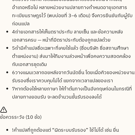
อำเภอหรือไม่ หลายหน่วยงานปลายทางกำหนดอายุเอกสาร
ทะเบียนราษฎรไว้ (พบบ่อยที่ 3–6 เดือน) จึงควรยืนยันกับผู้รับ
ก่อนแปล
4
ถ่ายเอกสารให้เห็นตราประทับ ลายเซ็น และข้อความหลัง
เอกสารครบ — หน้าที่มีตราประทับต้องถูกแปลด้วย
5
ถ้ามีคำแปลชื่อเฉพาะที่เคยใช้แล้ว (ชื่อบริษัท ชื่อสถานศึกษา
ตำแหน่งงาน) ส่งมาให้ทีมงานล่วงหน้าเพื่อคงความสอดคล้อง
กับเอกสารชุดเดิม
6
วางแผนเวลาถอยหลังจากวันนัดยื่น โดยเผื่อคิวของหน่วยงาน
รับรองซึ่งเราควบคุมไม่ได้ แยกจากเวลาแปลของเรา
7
หากต้องใช้หลายภาษา ให้ทำต้นทางเป็นอังกฤษก่อนในกรณีที่
ปลายทางยอมรับ จะลดจำนวนขั้นรับรองลงได้
ข้อควรระวัง (
10
ข้อ)
!
คำแปลที่ถูกต้องแต่ “ผิดระบบรับรอง” ใช้ไม่ได้ เช่น ยื่น