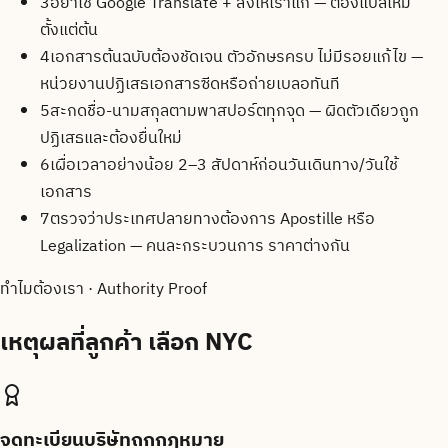
3
อย่าใช้ Google Translate + ส่งให้เราแก้ — ต้องแปลใหม่
ตั้งแต่ต้น
4
เอกสารต้นฉบับต้องชัดเจน ตัวอักษรครบ ไม่มีรอยแก้ไข —
หน่วยงานปฏิเสธเอกสารซีดหรือถ่ายเบลอทันที
5
สะกดชื่อ-นามสกุลตามพาสปอร์ตทุกจุด — ผิดตัวเดียวถูก
ปฏิเสธและต้องยื่นใหม่
6
เผื่อเวลาอย่างน้อย 2–3 สัปดาห์ก่อนวันเดินทาง/วันใช้
เอกสาร
7
ตรวจว่าประเทศปลายทางต้องการ Apostille หรือ
Legalization — คนละกระบวนการ ราคาต่างกัน
ทำไมต้องเรา · Authority Proof
เหตุผลที่ลูกค้า
เลือก NYC
จดทะเบียนบริษัทถูกกฎหมาย