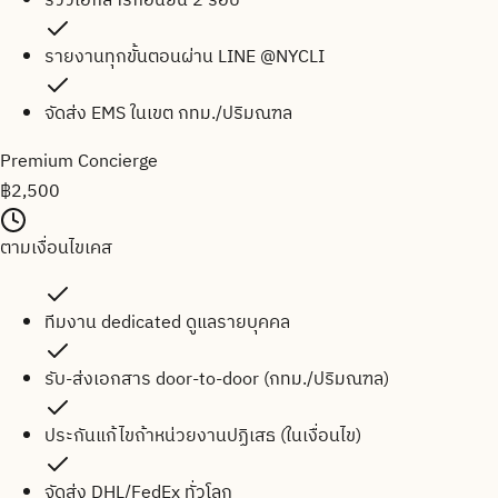
รีวิวเอกสารก่อนยื่น 2 รอบ
รายงานทุกขั้นตอนผ่าน LINE @NYCLI
จัดส่ง EMS ในเขต กทม./ปริมณฑล
Premium Concierge
฿
2,500
ตามเงื่อนไขเคส
ทีมงาน dedicated ดูแลรายบุคคล
รับ-ส่งเอกสาร door-to-door (กทม./ปริมณฑล)
ประกันแก้ไขถ้าหน่วยงานปฏิเสธ (ในเงื่อนไข)
จัดส่ง DHL/FedEx ทั่วโลก