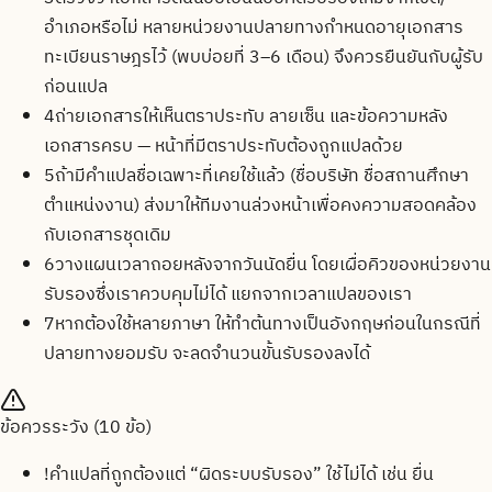
อำเภอหรือไม่ หลายหน่วยงานปลายทางกำหนดอายุเอกสาร
ทะเบียนราษฎรไว้ (พบบ่อยที่ 3–6 เดือน) จึงควรยืนยันกับผู้รับ
ก่อนแปล
4
ถ่ายเอกสารให้เห็นตราประทับ ลายเซ็น และข้อความหลัง
เอกสารครบ — หน้าที่มีตราประทับต้องถูกแปลด้วย
5
ถ้ามีคำแปลชื่อเฉพาะที่เคยใช้แล้ว (ชื่อบริษัท ชื่อสถานศึกษา
ตำแหน่งงาน) ส่งมาให้ทีมงานล่วงหน้าเพื่อคงความสอดคล้อง
กับเอกสารชุดเดิม
6
วางแผนเวลาถอยหลังจากวันนัดยื่น โดยเผื่อคิวของหน่วยงาน
รับรองซึ่งเราควบคุมไม่ได้ แยกจากเวลาแปลของเรา
7
หากต้องใช้หลายภาษา ให้ทำต้นทางเป็นอังกฤษก่อนในกรณีที่
ปลายทางยอมรับ จะลดจำนวนขั้นรับรองลงได้
ข้อควรระวัง (
10
ข้อ)
!
คำแปลที่ถูกต้องแต่ “ผิดระบบรับรอง” ใช้ไม่ได้ เช่น ยื่น