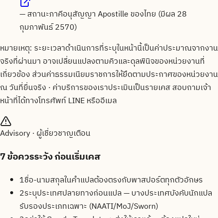
—
สถานะภาคีอนุสัญญา Apostille ของไทย (มีผล 28
กุมภาพันธ์ 2570)
หมายเหตุ: ระยะเวลาดำเนินการที่ระบุในหน้านี้เป็นค่าประมาณจากงาน
จริงที่ผ่านมา อาจเปลี่ยนแปลงตามคิวและดุลพินิจของหน่วยงานที่
เกี่ยวข้อง ส่วนค่าธรรมเนียมราชการให้ยึดตามประกาศของหน่วยงาน
ณ วันที่ยื่นจริง · ค่าบริการของเราประเมินเป็นรายเคส สอบถามเจ้า
หน้าที่ได้ทางโทรศัพท์ LINE หรืออีเมล
Advisory · ผู้เชี่ยวชาญเตือน
7
ข้อควรระวัง ก่อนเริ่มเคส
1
ชื่อ-นามสกุลในคำแปลต้องตรงกับพาสปอร์ตทุกตัวอักษร
2
ระบุประเทศปลายทางก่อนแปล — บางประเทศบังคับนักแปล
รับรองประเภทเฉพาะ (NAATI/MoJ/Sworn)