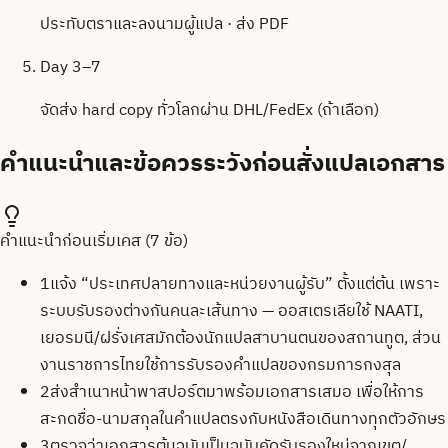
ประทับตราและลงนามผู้แปล · ส่ง PDF
Day 3–7
จัดส่ง hard copy ทั่วโลกผ่าน DHL/FedEx (ถ้าเลือก)
คำแนะนำและข้อควรระวังก่อนสั่งแปลเอกสาร
คำแนะนำก่อนเริ่มเคส (
7
ข้อ)
1
แจ้ง “ประเทศปลายทางและหน่วยงานผู้รับ” ตั้งแต่ต้น เพราะ
ระบบรับรองต่างกันคนละเส้นทาง — ออสเตรเลียใช้ NAATI,
เยอรมนี/ฝรั่งเศสมักต้องนักแปลสาบานตนของสถานทูต, ส่วน
งานราชการไทยใช้การรับรองคำแปลของกรมการกงสุล
2
ส่งสำเนาหน้าพาสปอร์ตมาพร้อมเอกสารเสมอ เพื่อให้การ
สะกดชื่อ-นามสกุลในคำแปลตรงกับหนังสือเดินทางทุกตัวอักษร
3
ตรวจว่าเอกสารต้นฉบับเป็นฉบับคัดรับรองใหม่จากเขต/