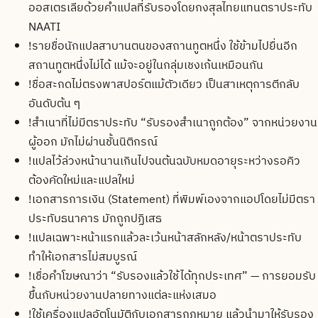
ออสเตรเลียด้วยคำแปลที่รับรองโดยกงสุลไทยแทนตราประทับ
NAATI
!
รายชื่อนักแปลสาบานตนของสถานทูตหนึ่ง ใช้ข้ามไปยื่นอีก
สถานทูตหนึ่งไม่ได้ แม้จะอยู่ในกลุ่มเชงเก้นเหมือนกัน
!
ชื่อสะกดไม่ตรงพาสปอร์ตแม้ตัวเดียว เป็นสาเหตุการตีกลับ
อันดับต้น ๆ
!
สำเนาที่ไม่มีตราประทับ “รับรองสำเนาถูกต้อง” จากหน่วยงาน
ผู้ออก มักไม่ผ่านชั้นนิติกรณ์
!
แปลไว้ล่วงหน้านานเกินไปจนต้นฉบับหมดอายุระหว่างรอคิว
ต้องคัดใหม่และแปลใหม่
!
เอกสารการเงิน (Statement) ที่พิมพ์เองจากแอปโดยไม่มีตรา
ประทับธนาคาร มักถูกปฏิเสธ
!
แปลเฉพาะหน้าแรกแล้วละเว้นหน้าสลักหลัง/หน้าตราประทับ
ทำให้เอกสารไม่สมบูรณ์
!
เชื่อคำโฆษณาว่า “รับรองแล้วใช้ได้ทุกประเทศ” — การยอมรับ
ขึ้นกับหน่วยงานปลายทางแต่ละแห่งเสมอ
!
ใช้เครื่องแปลอัตโนมัติกับเอกสารกฎหมาย แล้วนำมาให้รับรอง