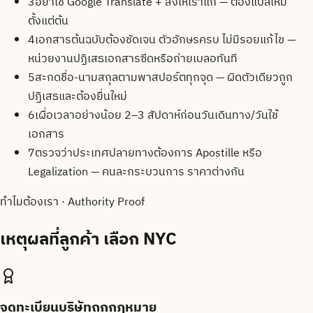
3
อย่าใช้ Google Translate + ส่งให้เราแก้ — ต้องแปลใหม่
ตั้งแต่ต้น
4
เอกสารต้นฉบับต้องชัดเจน ตัวอักษรครบ ไม่มีรอยแก้ไข —
หน่วยงานปฏิเสธเอกสารซีดหรือถ่ายเบลอทันที
5
สะกดชื่อ-นามสกุลตามพาสปอร์ตทุกจุด — ผิดตัวเดียวถูก
ปฏิเสธและต้องยื่นใหม่
6
เผื่อเวลาอย่างน้อย 2–3 สัปดาห์ก่อนวันเดินทาง/วันใช้
เอกสาร
7
ตรวจว่าประเทศปลายทางต้องการ Apostille หรือ
Legalization — คนละกระบวนการ ราคาต่างกัน
ทำไมต้องเรา · Authority Proof
เหตุผลที่ลูกค้า
เลือก NYC
จดทะเบียนบริษัทถูกกฎหมาย