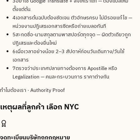
3
อย่าใช้ Google Translate + ส่งให้เราแก้ — ต้องแปลใหม่
ตั้งแต่ต้น
4
เอกสารต้นฉบับต้องชัดเจน ตัวอักษรครบ ไม่มีรอยแก้ไข —
หน่วยงานปฏิเสธเอกสารซีดหรือถ่ายเบลอทันที
5
สะกดชื่อ-นามสกุลตามพาสปอร์ตทุกจุด — ผิดตัวเดียวถูก
ปฏิเสธและต้องยื่นใหม่
6
เผื่อเวลาอย่างน้อย 2–3 สัปดาห์ก่อนวันเดินทาง/วันใช้
เอกสาร
7
ตรวจว่าประเทศปลายทางต้องการ Apostille หรือ
Legalization — คนละกระบวนการ ราคาต่างกัน
ทำไมต้องเรา · Authority Proof
เหตุผลที่ลูกค้า
เลือก NYC
จดทะเบียนบริษัทถูกกฎหมาย