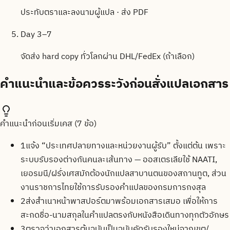
ประทับตราและลงนามผู้แปล · ส่ง PDF
Day 3–7
จัดส่ง hard copy ทั่วโลกผ่าน DHL/FedEx (ถ้าเลือก)
คำแนะนำและข้อควรระวังก่อนสั่งแปลเอกสาร
คำแนะนำก่อนเริ่มเคส (
7
ข้อ)
1
แจ้ง “ประเทศปลายทางและหน่วยงานผู้รับ” ตั้งแต่ต้น เพราะ
ระบบรับรองต่างกันคนละเส้นทาง — ออสเตรเลียใช้ NAATI,
เยอรมนี/ฝรั่งเศสมักต้องนักแปลสาบานตนของสถานทูต, ส่วน
งานราชการไทยใช้การรับรองคำแปลของกรมการกงสุล
2
ส่งสำเนาหน้าพาสปอร์ตมาพร้อมเอกสารเสมอ เพื่อให้การ
สะกดชื่อ-นามสกุลในคำแปลตรงกับหนังสือเดินทางทุกตัวอักษร
3
ตรวจว่าเอกสารต้นฉบับเป็นฉบับคัดรับรองใหม่จากเขต/