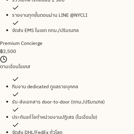
รีวิวเอกสารก่อนยื่น 2 รอบ
รายงานทุกขั้นตอนผ่าน LINE @NYCLI
จัดส่ง EMS ในเขต กทม./ปริมณฑล
Premium Concierge
฿
2,500
ตามเงื่อนไขเคส
ทีมงาน dedicated ดูแลรายบุคคล
รับ-ส่งเอกสาร door-to-door (กทม./ปริมณฑล)
ประกันแก้ไขถ้าหน่วยงานปฏิเสธ (ในเงื่อนไข)
จัดส่ง DHL/FedEx ทั่วโลก