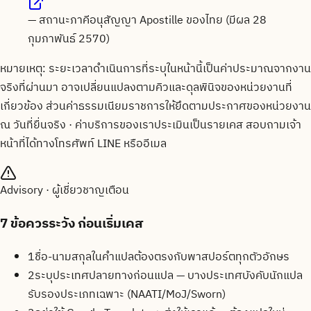
—
สถานะภาคีอนุสัญญา Apostille ของไทย (มีผล 28
กุมภาพันธ์ 2570)
หมายเหตุ: ระยะเวลาดำเนินการที่ระบุในหน้านี้เป็นค่าประมาณจากงาน
จริงที่ผ่านมา อาจเปลี่ยนแปลงตามคิวและดุลพินิจของหน่วยงานที่
เกี่ยวข้อง ส่วนค่าธรรมเนียมราชการให้ยึดตามประกาศของหน่วยงาน
ณ วันที่ยื่นจริง · ค่าบริการของเราประเมินเป็นรายเคส สอบถามเจ้า
หน้าที่ได้ทางโทรศัพท์ LINE หรืออีเมล
Advisory · ผู้เชี่ยวชาญเตือน
7
ข้อควรระวัง ก่อนเริ่มเคส
1
ชื่อ-นามสกุลในคำแปลต้องตรงกับพาสปอร์ตทุกตัวอักษร
2
ระบุประเทศปลายทางก่อนแปล — บางประเทศบังคับนักแปล
รับรองประเภทเฉพาะ (NAATI/MoJ/Sworn)