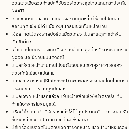
ออสเตรเลียด้วยคำแปลที่รับรองโดยกงสุลไทยแทนตราประทับ
NAATI
!
รายชื่อนักแปลสาบานตนของสถานทูตหนึ่ง ใช้ข้ามไปยื่นอีก
สถานทูตหนึ่งไม่ได้ แม้จะอยู่ในกลุ่มเชงเก้นเหมือนกัน
!
ชื่อสะกดไม่ตรงพาสปอร์ตแม้ตัวเดียว เป็นสาเหตุการตีกลับ
อันดับต้น ๆ
!
สำเนาที่ไม่มีตราประทับ “รับรองสำเนาถูกต้อง” จากหน่วยงาน
ผู้ออก มักไม่ผ่านชั้นนิติกรณ์
!
แปลไว้ล่วงหน้านานเกินไปจนต้นฉบับหมดอายุระหว่างรอคิว
ต้องคัดใหม่และแปลใหม่
!
เอกสารการเงิน (Statement) ที่พิมพ์เองจากแอปโดยไม่มีตรา
ประทับธนาคาร มักถูกปฏิเสธ
!
แปลเฉพาะหน้าแรกแล้วละเว้นหน้าสลักหลัง/หน้าตราประทับ
ทำให้เอกสารไม่สมบูรณ์
!
เชื่อคำโฆษณาว่า “รับรองแล้วใช้ได้ทุกประเทศ” — การยอมรับ
ขึ้นกับหน่วยงานปลายทางแต่ละแห่งเสมอ
!
ใช้เครื่องแปลอัตโนมัติกับเอกสารกฎหมาย แล้วนำมาให้รับรอง