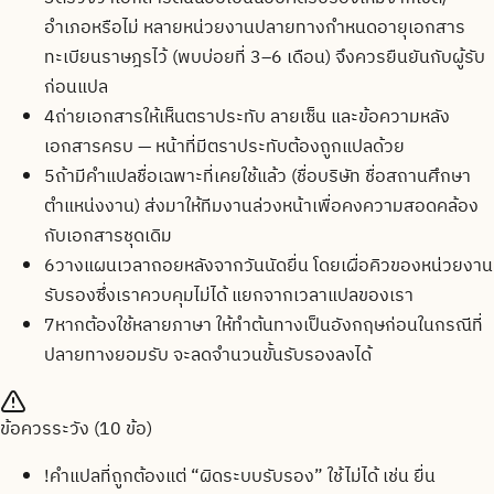
อำเภอหรือไม่ หลายหน่วยงานปลายทางกำหนดอายุเอกสาร
ทะเบียนราษฎรไว้ (พบบ่อยที่ 3–6 เดือน) จึงควรยืนยันกับผู้รับ
ก่อนแปล
4
ถ่ายเอกสารให้เห็นตราประทับ ลายเซ็น และข้อความหลัง
เอกสารครบ — หน้าที่มีตราประทับต้องถูกแปลด้วย
5
ถ้ามีคำแปลชื่อเฉพาะที่เคยใช้แล้ว (ชื่อบริษัท ชื่อสถานศึกษา
ตำแหน่งงาน) ส่งมาให้ทีมงานล่วงหน้าเพื่อคงความสอดคล้อง
กับเอกสารชุดเดิม
6
วางแผนเวลาถอยหลังจากวันนัดยื่น โดยเผื่อคิวของหน่วยงาน
รับรองซึ่งเราควบคุมไม่ได้ แยกจากเวลาแปลของเรา
7
หากต้องใช้หลายภาษา ให้ทำต้นทางเป็นอังกฤษก่อนในกรณีที่
ปลายทางยอมรับ จะลดจำนวนขั้นรับรองลงได้
ข้อควรระวัง (
10
ข้อ)
!
คำแปลที่ถูกต้องแต่ “ผิดระบบรับรอง” ใช้ไม่ได้ เช่น ยื่น