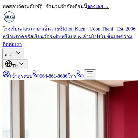
ทดสอบวัดระดับฟรี · จำนวนจำกัดเดือนนี้
จองเลย →
โรงเรียนสอนภาษาเอ็นวายซี
Khon Kaen · Udon Thani · Est. 2006
หน้าแรก
คอร์สเรียน
วัดระดับฟรี
แปล & ล่าม
โปรโมชั่น
บทความ
ติดต่อเรา
สาขา
TH
เข้าสู่ระบบ
064-861-8686
โทร