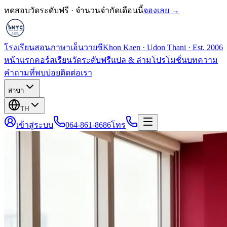
ทดสอบวัดระดับฟรี · จำนวนจำกัดเดือนนี้
จองเลย →
โรงเรียนสอนภาษาเอ็นวายซี
Khon Kaen · Udon Thani · Est. 2006
หน้าแรก
คอร์สเรียน
วัดระดับฟรี
แปล & ล่าม
โปรโมชั่น
บทความ
คำถามที่พบบ่อย
ติดต่อเรา
สาขา
TH
เข้าสู่ระบบ
064-861-8686
โทร