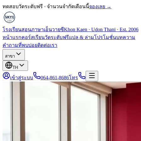
ทดสอบวัดระดับฟรี · จำนวนจำกัดเดือนนี้
จองเลย →
โรงเรียนสอนภาษาเอ็นวายซี
Khon Kaen · Udon Thani · Est. 2006
หน้าแรก
คอร์สเรียน
วัดระดับฟรี
แปล & ล่าม
โปรโมชั่น
บทความ
คำถามที่พบบ่อย
ติดต่อเรา
สาขา
TH
เข้าสู่ระบบ
064-861-8686
โทร