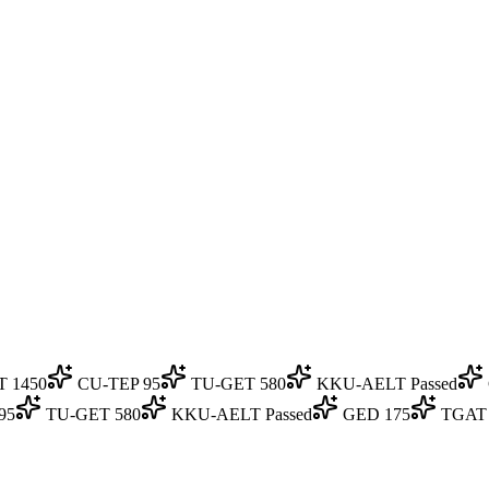
T 1450
CU-TEP 95
TU-GET 580
KKU-AELT Passed
95
TU-GET 580
KKU-AELT Passed
GED 175
TGAT 