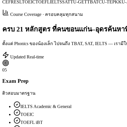
CEFR
ESL
TOEIC
TOEFL
IELTS
SAT
TU-GET
TBAT
CU-TEP
KKU-
Course Coverage · ครอบคลุมทุกสนาม
ครบ
21 หลักสูตร
ที่คนขอนแก่น–อุดรค้นหาที
ตั้งแต่ Phonics ของน้องเล็ก ไปจนถึง TBAT, SAT, IELTS — เรามีใ
Updated Real-time
05
Exam Prep
ติวสอบมาตรฐาน
IELTS Academic & General
TOEIC
TOEFL iBT