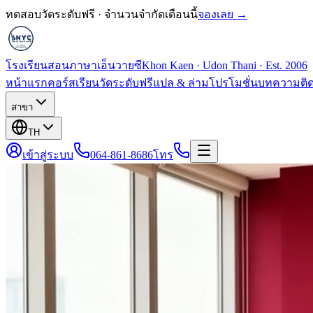
ทดสอบวัดระดับฟรี · จำนวนจำกัดเดือนนี้
จองเลย →
โรงเรียนสอนภาษาเอ็นวายซี
Khon Kaen · Udon Thani · Est. 2006
หน้าแรก
คอร์สเรียน
วัดระดับฟรี
แปล & ล่าม
โปรโมชั่น
บทความ
ติ
สาขา
TH
เข้าสู่ระบบ
064-861-8686
โทร