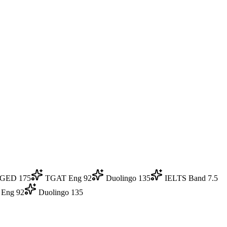
GED 175
TGAT Eng 92
Duolingo 135
IELTS Band 7.5
Eng 92
Duolingo 135