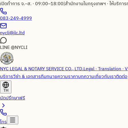
เปิดทำการ จ.–ส. · 09:00–18:00
|
สำนักงานในกรุงเทพฯ · ให้บริการ
083-249-4999
nycli@ilc.ltd
LINE
@NYCLI
NYC LEGAL & NOTARY SERVICE CO., LTD.
Legal · Translation · V
บริการวีซ่า & เอกสาร
ทีมทนายความ
ราคา
บทความ
เกี่ยวกับเรา
ติดต่อ
TH
นัดปรึกษาฟรี
โทร