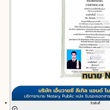
จิรศักดิ์