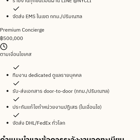
รายงานทุกขั้นตอนผ่าน LINE @NYCLI
จัดส่ง EMS ในเขต กทม./ปริมณฑล
Premium Concierge
฿
500,000
ตามเงื่อนไขเคส
ทีมงาน dedicated ดูแลรายบุคคล
รับ-ส่งเอกสาร door-to-door (กทม./ปริมณฑล)
ประกันแก้ไขถ้าหน่วยงานปฏิเสธ (ในเงื่อนไข)
จัดส่ง DHL/FedEx ทั่วโลก
คำแนะนำและข้อควรระวังงานจดทะเบียน