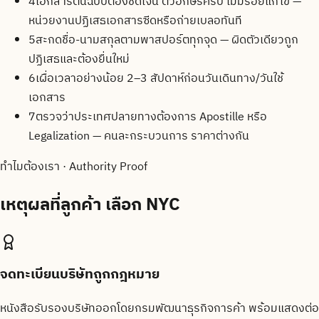
4
เอกสารต้นฉบับต้องชัดเจน ตัวอักษรครบ ไม่มีรอยแก้ไข —
หน่วยงานปฏิเสธเอกสารซีดหรือถ่ายเบลอทันที
5
สะกดชื่อ-นามสกุลตามพาสปอร์ตทุกจุด — ผิดตัวเดียวถูก
ปฏิเสธและต้องยื่นใหม่
6
เผื่อเวลาอย่างน้อย 2–3 สัปดาห์ก่อนวันเดินทาง/วันใช้
เอกสาร
7
ตรวจว่าประเทศปลายทางต้องการ Apostille หรือ
Legalization — คนละกระบวนการ ราคาต่างกัน
ทำไมต้องเรา · Authority Proof
เหตุผลที่ลูกค้า
เลือก NYC
จดทะเบียนบริษัทถูกกฎหมาย
หนังสือรับรองบริษัทออกโดยกรมพัฒนาธุรกิจการค้า พร้อมแสดงต่อ