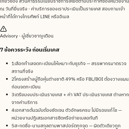
เกี่ยวข้อง ส่วนค่าธรรมเนียมราชการให้ยึดตามประกาศของหน่วยงาน
ณ วันที่ยื่นจริง · ค่าบริการของเราประเมินเป็นรายเคส สอบถามเจ้า
หน้าที่ได้ทางโทรศัพท์ LINE หรืออีเมล
Advisory · ผู้เชี่ยวชาญเตือน
7
ข้อควรระวัง ก่อนเริ่มเคส
1
เลือกทำเลจดทะเบียนให้เหมาะกับธุรกิจ — สรรพากรมาตรวจ
สถานที่จริง
2
โครงสร้างผู้ถือหุ้นต่างชาติ 49% หรือ FBL/BOI ต้องวางแผน
ก่อนจดทะเบียน
3
เตรียมงบประเมินรายเคส + ค่า VAT ประเมินรายเคส ต่างหาก
จากค่าบริการ
4
เอกสารต้นฉบับต้องชัดเจน ตัวอักษรครบ ไม่มีรอยแก้ไข —
หน่วยงานปฏิเสธเอกสารซีดหรือถ่ายเบลอทันที
5
สะกดชื่อ-นามสกุลตามพาสปอร์ตทุกจุด — ผิดตัวเดียวถูก