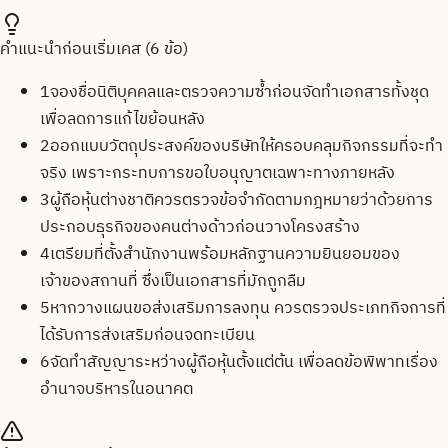
คำแนะนำก่อนเริ่มเคส (
6
ข้อ)
1
จองชื่อนิติบุคคลและตรวจความซ้ำก่อนจัดทำเอกสารทั้งชุด
เพื่อลดการแก้ไขย้อนหลัง
2
ออกแบบวัตถุประสงค์ของบริษัทให้ครอบคลุมกิจกรรมที่จะทำ
จริง เพราะกระทบการขอใบอนุญาตเฉพาะทางภายหลัง
3
ผู้ถือหุ้นต่างชาติควรตรวจข้อจำกัดตามกฎหมายว่าด้วยการ
ประกอบธุรกิจของคนต่างด้าวก่อนวางโครงสร้าง
4
เตรียมที่ตั้งสำนักงานพร้อมหลักฐานความยินยอมของ
เจ้าของสถานที่ ซึ่งเป็นเอกสารที่มักถูกลืม
5
หากวางแผนขอส่งเสริมการลงทุน ควรตรวจประเภทกิจการที่
ได้รับการส่งเสริมก่อนจดทะเบียน
6
จัดทำสัญญาระหว่างผู้ถือหุ้นตั้งแต่ต้น เพื่อลดข้อพิพาทเรื่อง
อำนาจบริหารในอนาคต