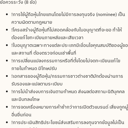
ข้อควรระวัง (
8
ข้อ)
!
การใช้ผู้ถือหุ้นไทยแทนโดยไม่มีการลงทุนจริง (nominee) เป็น
ความผิดตามกฎหมาย
!
โครงสร้างผู้ถือหุ้นที่ไม่สอดคล้องกับใบอนุญาตที่จะขอ ทำให้
ต้องแก้ไขทะเบียนภายหลังและเสียเวลา
!
ใบอนุญาตเฉพาะทางแต่ละประเภทมีเงื่อนไขคุณสมบัติของผู้ขอ
และสถานที่ ต้องตรวจก่อนเช่าพื้นที่
!
การเปลี่ยนแปลงกรรมการหรือที่ตั้งโดยไม่จดทะเบียนแก้ไข
ภายในกำหนด มีโทษปรับ
!
เอกสารของผู้ถือหุ้น/กรรมการชาวต่างชาติมักต้องผ่านการ
รับรองและแปลตามระเบียบ
!
การไม่นำส่งงบการเงินตามกำหนด ส่งผลต่อสถานะนิติบุคคล
และมีบทลงโทษ
!
การจดเครื่องหมายการค้าช้ากว่าการเปิดตัวแบรนด์ เสี่ยงถูกผู้
อื่นยื่นก่อน
!
การประเมินสิทธิประโยชน์ส่งเสริมการลงทุนจากข้อมูลไม่เป็น