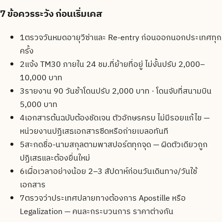
7
ข้อควรระวัง ก่อนเริ่มเคส
1
ตรวจวันหมดอายุวีซ่าและ Re-entry ก่อนออกนอกประเทศทุก
ครั้ง
2
แจ้ง TM30 ภายใน 24 ชม.ที่ย้ายที่อยู่ ไม่งั้นปรับ 2,000–
10,000 บาท
3
รายงาน 90 วันช้าโดนปรับ 2,000 บาท · โดนจับที่สนามบิน
5,000 บาท
4
เอกสารต้นฉบับต้องชัดเจน ตัวอักษรครบ ไม่มีรอยแก้ไข —
หน่วยงานปฏิเสธเอกสารซีดหรือถ่ายเบลอทันที
5
สะกดชื่อ-นามสกุลตามพาสปอร์ตทุกจุด — ผิดตัวเดียวถูก
ปฏิเสธและต้องยื่นใหม่
6
เผื่อเวลาอย่างน้อย 2–3 สัปดาห์ก่อนวันเดินทาง/วันใช้
เอกสาร
7
ตรวจว่าประเทศปลายทางต้องการ Apostille หรือ
Legalization — คนละกระบวนการ ราคาต่างกัน