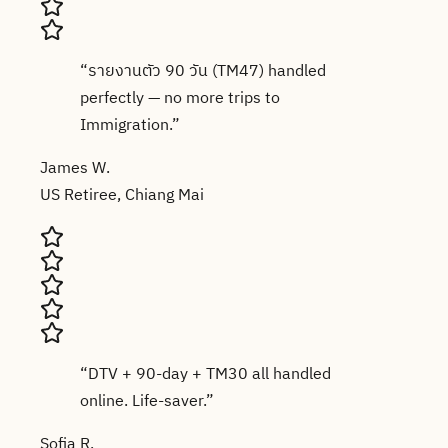
“
รายงานตัว 90 วัน (TM47) handled
perfectly — no more trips to
Immigration.
”
James W.
US Retiree, Chiang Mai
“
DTV + 90-day + TM30 all handled
online. Life-saver.
”
Sofia R.