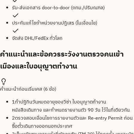
รับ-ส่งเอกสาร door-to-door (กทม./ปริมณฑล)
ประกันแก้ไขถ้าหน่วยงานปฏิเสธ (ในเงื่อนไข)
จัดส่ง DHL/FedEx ทั่วโลก
คำแนะนำและข้อควรระวังงานตรวจคนเข้า
เมืองและใบอนุญาตทำงาน
คำแนะนำก่อนเริ่มเคส (
6
ข้อ)
1
ทำปฏิทินวันหมดอายุของวีซ่า ใบอนุญาตทำงาน
หนังสือเดินทาง และกำหนดรายงานตัว 90 วัน ไว้ในที่เดียวกัน
2
ตรวจสอบเงื่อนไขการรายงานตัวและ Re-entry Permit ก่อน
ซื้อตั๋วเดินทางออกนอกประเทศ