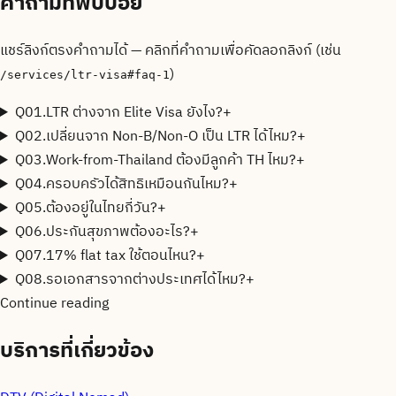
คำถามที่พบบ่อย
แชร์ลิงก์ตรงคำถามได้ — คลิกที่คำถามเพื่อคัดลอกลิงก์ (เช่น
)
/services/ltr-visa
#faq-1
Q
01
.
LTR ต่างจาก Elite Visa ยังไง?
+
Q
02
.
เปลี่ยนจาก Non-B/Non-O เป็น LTR ได้ไหม?
+
Q
03
.
Work-from-Thailand ต้องมีลูกค้า TH ไหม?
+
Q
04
.
ครอบครัวได้สิทธิเหมือนกันไหม?
+
Q
05
.
ต้องอยู่ในไทยกี่วัน?
+
Q
06
.
ประกันสุขภาพต้องอะไร?
+
Q
07
.
17% flat tax ใช้ตอนไหน?
+
Q
08
.
รอเอกสารจากต่างประเทศได้ไหม?
+
Continue reading
บริการที่เกี่ยวข้อง