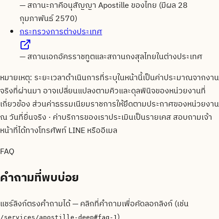
—
สถานะภาคีอนุสัญญา Apostille ของไทย (มีผล 28
กุมภาพันธ์ 2570)
กระทรวงการต่างประเทศ
—
สถานเอกอัครราชทูตและสถานกงสุลไทยในต่างประเทศ
หมายเหตุ: ระยะเวลาดำเนินการที่ระบุในหน้านี้เป็นค่าประมาณจากงาน
จริงที่ผ่านมา อาจเปลี่ยนแปลงตามคิวและดุลพินิจของหน่วยงานที่
เกี่ยวข้อง ส่วนค่าธรรมเนียมราชการให้ยึดตามประกาศของหน่วยงาน
ณ วันที่ยื่นจริง · ค่าบริการของเราประเมินเป็นรายเคส สอบถามเจ้า
หน้าที่ได้ทางโทรศัพท์ LINE หรืออีเมล
FAQ
คำถามที่พบบ่อย
แชร์ลิงก์ตรงคำถามได้ — คลิกที่คำถามเพื่อคัดลอกลิงก์ (เช่น
)
/services/apostille-deep
#faq-1