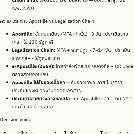
Chain แทน):
เยอรมนี, กรีซ, ออสเตรีย — อัปเดตล่าสุด 28
ก.พ. 2570
ความแตกต่าง Apostille vs Legalization Chain
Apostille:
ขั้นตอนเดียว (MFA เท่านั้น) · 3 วัน · ประเมินราย
เคส · ใช้ 130 รัฐภาคี
Legalization Chain:
MFA + สถานทูต · 7–14 วัน · ประเมิน
รายเคส+ · ใช้ทุกประเทศ
e-Apostille (2569):
ไทยกำลังพัฒนาระบบดิจิทัล + QR Code
ตรวจสอบออนไลน์
Apostille ไม่รับรองเนื้อหา
— รับรองเฉพาะลายเซ็น/ตรา
ประทับของหน่วยงานที่ออกเอกสาร
ประเทศปลายทางอาจขอแปล
แม้มี Apostille แล้ว — ทีม NYC
แนะนำแปลก่อนเสมอ
Decision guide