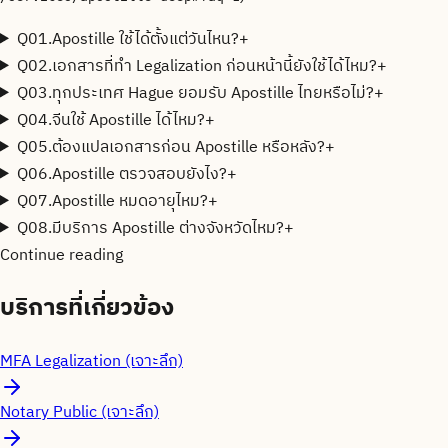
Q
01
.
Apostille ใช้ได้ตั้งแต่วันไหน?
+
Q
02
.
เอกสารที่ทำ Legalization ก่อนหน้านี้ยังใช้ได้ไหม?
+
Q
03
.
ทุกประเทศ Hague ยอมรับ Apostille ไทยหรือไม่?
+
Q
04
.
จีนใช้ Apostille ได้ไหม?
+
Q
05
.
ต้องแปลเอกสารก่อน Apostille หรือหลัง?
+
Q
06
.
Apostille ตรวจสอบยังไง?
+
Q
07
.
Apostille หมดอายุไหม?
+
Q
08
.
มีบริการ Apostille ต่างจังหวัดไหม?
+
Continue reading
บริการที่เกี่ยวข้อง
MFA Legalization (เจาะลึก)
Notary Public (เจาะลึก)