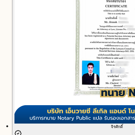
จิรศักดิ์