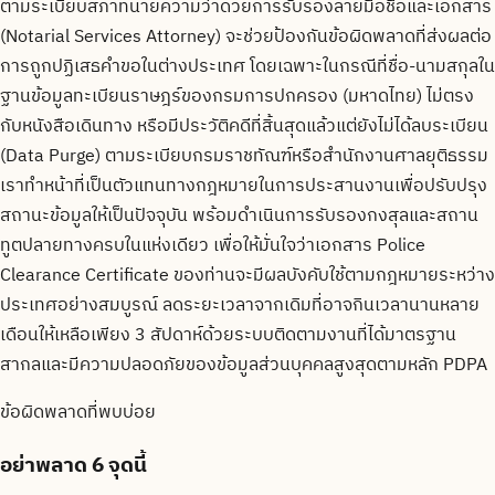
ตามระเบียบสภาทนายความว่าด้วยการรับรองลายมือชื่อและเอกสาร
(Notarial Services Attorney) จะช่วยป้องกันข้อผิดพลาดที่ส่งผลต่อ
การถูกปฏิเสธคำขอในต่างประเทศ โดยเฉพาะในกรณีที่ชื่อ-นามสกุลใน
ฐานข้อมูลทะเบียนราษฎร์ของกรมการปกครอง (มหาดไทย) ไม่ตรง
กับหนังสือเดินทาง หรือมีประวัติคดีที่สิ้นสุดแล้วแต่ยังไม่ได้ลบระเบียน
(Data Purge) ตามระเบียบกรมราชทัณฑ์หรือสำนักงานศาลยุติธรรม
เราทำหน้าที่เป็นตัวแทนทางกฎหมายในการประสานงานเพื่อปรับปรุง
สถานะข้อมูลให้เป็นปัจจุบัน พร้อมดำเนินการรับรองกงสุลและสถาน
ทูตปลายทางครบในแห่งเดียว เพื่อให้มั่นใจว่าเอกสาร Police
Clearance Certificate ของท่านจะมีผลบังคับใช้ตามกฎหมายระหว่าง
ประเทศอย่างสมบูรณ์ ลดระยะเวลาจากเดิมที่อาจกินเวลานานหลาย
เดือนให้เหลือเพียง 3 สัปดาห์ด้วยระบบติดตามงานที่ได้มาตรฐาน
สากลและมีความปลอดภัยของข้อมูลส่วนบุคคลสูงสุดตามหลัก PDPA
ข้อผิดพลาดที่พบบ่อย
อย่าพลาด
6 จุดนี้