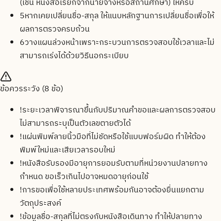
(เช่น หนังสือเรียกจากนายจ้างหรือสถานศึกษา) ให้ครบ
5
หากเคยเปลี่ยนชื่อ-สกุล ให้แนบหลักฐานการเปลี่ยนชื่อเพื่อให้
ผลการตรวจครบถ้วน
6
วางแผนล่วงหน้าเพราะกระบวนการตรวจสอบใช้เวลาและไม่
สามารถเร่งได้ด้วยวิธีนอกระเบียบ
ข้อควรระวัง (
8
ข้อ)
!
ระยะเวลาพิจารณาขึ้นกับปริมาณคำขอและผลการตรวจสอบ
ไม่สามารถระบุเป็นตัวเลขตายตัวได้
!
แผ่นพิมพ์ลายนิ้วมือที่ไม่ชัดหรือใช้แบบฟอร์มผิด ทำให้ต้อง
พิมพ์ใหม่และเสียเวลารอบใหม่
!
หนังสือรับรองมีอายุการยอมรับตามที่หน่วยงานปลายทาง
กำหนด ขอเร็วเกินไปอาจหมดอายุก่อนใช้
!
การขอเพื่อใช้หลายประเทศพร้อมกันอาจต้องยื่นแยกตาม
วัตถุประสงค์
!
ข้อมูลชื่อ-สกุลที่ไม่ตรงกับหนังสือเดินทาง ทำให้ปลายทาง