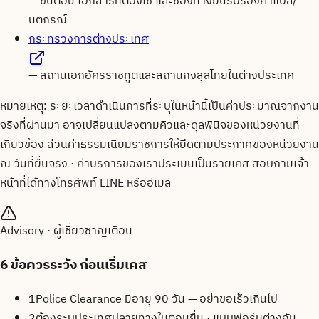
—
ขั้นตอน เอกสารที่ต้องใช้ และช่องทางยื่นรับรองคำแปล/
นิติกรณ์
กระทรวงการต่างประเทศ
—
สถานเอกอัครราชทูตและสถานกงสุลไทยในต่างประเทศ
หมายเหตุ: ระยะเวลาดำเนินการที่ระบุในหน้านี้เป็นค่าประมาณจากงาน
จริงที่ผ่านมา อาจเปลี่ยนแปลงตามคิวและดุลพินิจของหน่วยงานที่
เกี่ยวข้อง ส่วนค่าธรรมเนียมราชการให้ยึดตามประกาศของหน่วยงาน
ณ วันที่ยื่นจริง · ค่าบริการของเราประเมินเป็นรายเคส สอบถามเจ้า
หน้าที่ได้ทางโทรศัพท์ LINE หรืออีเมล
Advisory · ผู้เชี่ยวชาญเตือน
6
ข้อควรระวัง ก่อนเริ่มเคส
1
Police Clearance มีอายุ 90 วัน — อย่าขอเร็วเกินไป
2
ต้องระบุประเทศปลายทางในตอนยื่น · แบบฟอร์มต่างกัน