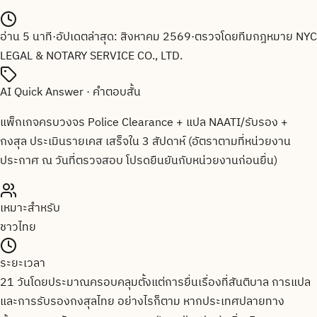
อ่าน
5
นาที
·
อัปเดตล่าสุด:
สิงหาคม 2569
·
ตรวจโดยทีมกฎหมาย
NYC
LEGAL & NOTARY SERVICE CO., LTD.
AI Quick Answer · คำตอบสั้น
แพ็กเกจครบวงจร Police Clearance + แปล NAATI/รับรอง +
กงสุล ประเมินรายเคส เสร็จใน 3 สัปดาห์ (อัตราตามที่หน่วยงาน
ประกาศ ณ วันที่ตรวจสอบ โปรดยืนยันกับหน่วยงานก่อนยื่น)
เหมาะสำหรับ
ชาวไทย
ระยะเวลา
21 วันโดยประมาณครอบคลุมตั้งแต่การยื่นเรื่องที่สันติบาล การแปล
และการรับรองกงสุลไทย อย่างไรก็ตาม หากประเทศปลายทาง