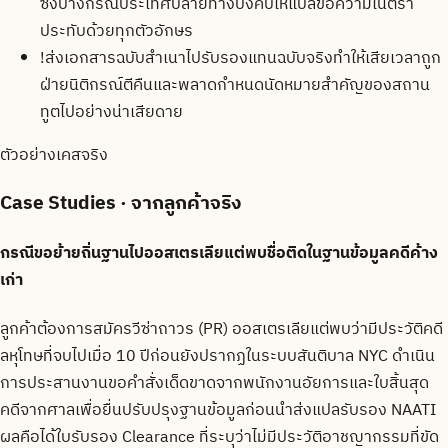
ซึ่งบางกรณีประเทศปลายทางบังคับให้แปลข้อความในตรา
ประทับด้วยทุกตัวอักษร
!
ส่งเอกสารฉบับสำเนาไปรับรองแทนฉบับจริงทำให้เสียเวลาถูก
ฝ่ายนิติกรณ์ตีคืนและพลาดกำหนดนัดหมายสำคัญของสถาน
ทูตไปอย่างน่าเสียดาย
ตัวอย่างเคสจริง
Case Studies
· จากลูกค้าจริง
กรณีขอย้ายถิ่นฐานไปออสเตรเลียแต่พบชื่อติดในฐานข้อมูลคดีค้าง
เก่า
ลูกค้าต้องการสมัครวีซ่าถาวร (PR) ออสเตรเลียแต่พบว่ามีประวัติคดี
ลหุโทษที่จบไปเมื่อ 10 ปีก่อนยังปรากฏในระบบสันติบาล NYC ดำเนิน
การประสานงานขอคำสั่งเด็ดขาดจากพนักงานอัยการและใบสิ้นสุด
คดีจากศาลเพื่อยื่นปรับปรุงฐานข้อมูลก่อนนำส่งแปลรับรอง NAATI
ผลคือได้ใบรับรอง Clearance ที่ระบุว่าไม่มีประวัติอาชญากรรมที่ขัด