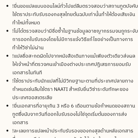
!
ยื่นขอแปลแบบออนไลน์ทั่วไปแต่ลืมตรวจสอบว่าสถานทูตบังคับ
ใช้ตราประทับรับรองกงสุลไทยต้นฉบับเท่านั้นทำให้ต้องเสียเงิน
ทำใหม่ทั้งหมด
!
ไม่ได้ตรวจสอบว่ามีชื่อซ้ำในฐานข้อมูลอาชญากรรมจนถูกระงับ
การออกใบรับรองโดยไม่มีการแจ้งวิธีแก้ไขอย่างเป็นทางการ
ทำให้วีซ่าไม่ผ่าน
!
แปลชื่อสะกดผิดไปจากหนังสือเดินทางแม้เพียงตัวเดียวส่งผล
ให้เจ้าหน้าที่ตรวจคนเข้าเมืองต่างประเทศปฏิเสธการยอมรับ
เอกสารในทันที
!
ใช้ตราประทับนักแปลที่ไม่มีวิทยฐานะตามที่ประเทศปลายทาง
กำหนดเช่นลืมใช้ตรา NAATI สำหรับยื่นวีซ่าระดับทักษะของ
ประเทศออสเตรเลีย
!
ยื่นเอกสารที่อายุเกิน 3 หรือ 6 เดือนตามข้อกำหนดของสถาน
ทูตซึ่งนับจากวันที่ออกใบรับรองไม่ใช่จุดเริ่มต้นของการส่ง
เอกสาร
!
ละเลยการแปลหน้าประทับรับรองของกงสุลด้านหลังเอกสาร