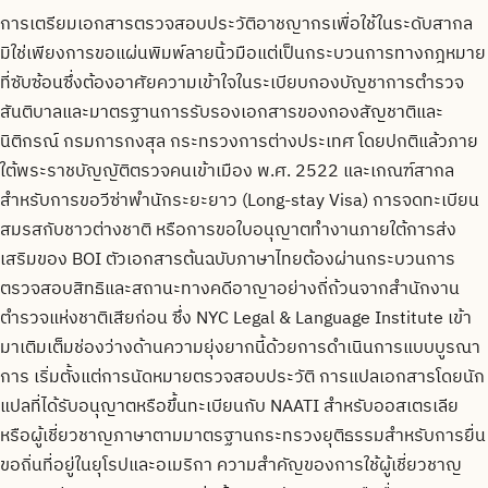
การเตรียมเอกสารตรวจสอบประวัติอาชญากรเพื่อใช้ในระดับสากล
มิใช่เพียงการขอแผ่นพิมพ์ลายนิ้วมือแต่เป็นกระบวนการทางกฎหมาย
ที่ซับซ้อนซึ่งต้องอาศัยความเข้าใจในระเบียบกองบัญชาการตำรวจ
สันติบาลและมาตรฐานการรับรองเอกสารของกองสัญชาติและ
นิติกรณ์ กรมการกงสุล กระทรวงการต่างประเทศ โดยปกติแล้วภาย
ใต้พระราชบัญญัติตรวจคนเข้าเมือง พ.ศ. 2522 และเกณฑ์สากล
สำหรับการขอวีซ่าพำนักระยะยาว (Long-stay Visa) การจดทะเบียน
สมรสกับชาวต่างชาติ หรือการขอใบอนุญาตทำงานภายใต้การส่ง
เสริมของ BOI ตัวเอกสารต้นฉบับภาษาไทยต้องผ่านกระบวนการ
ตรวจสอบสิทธิและสถานะทางคดีอาญาอย่างถี่ถ้วนจากสำนักงาน
ตำรวจแห่งชาติเสียก่อน ซึ่ง NYC Legal & Language Institute เข้า
มาเติมเต็มช่องว่างด้านความยุ่งยากนี้ด้วยการดำเนินการแบบบูรณา
การ เริ่มตั้งแต่การนัดหมายตรวจสอบประวัติ การแปลเอกสารโดยนัก
แปลที่ได้รับอนุญาตหรือขึ้นทะเบียนกับ NAATI สำหรับออสเตรเลีย
หรือผู้เชี่ยวชาญภาษาตามมาตรฐานกระทรวงยุติธรรมสำหรับการยื่น
ขอถิ่นที่อยู่ในยุโรปและอเมริกา ความสำคัญของการใช้ผู้เชี่ยวชาญ