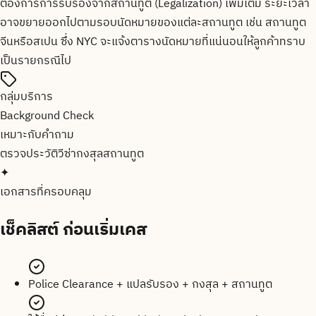
ต้องการการรับรองจากสถานทูต (Legalization) เพิ่มเติม ระยะเวลา
อาจขยายออกไปตามรอบนัดหมายของแต่ละสถานทูต เช่น สถานทูต
จีนหรือสเปน ซึ่ง NYC จะแจ้งตารางนัดหมายที่แน่นอนให้ลูกค้าทราบ
เป็นรายกรณีไป
กลุ่มบริการ
Background Check
เหมาะกับคำถาม
ตรวจประวัติ
วีซ่า
กงสุล
สถานทูต
✦
เอกสารที่ครอบคลุม
เช็คลิสต์
ก่อนเริ่มเคส
Police Clearance + แปลรับรอง + กงสุล + สถานทูต