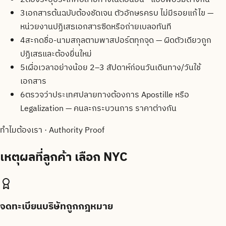
3
เอกสารต้นฉบับต้องชัดเจน ตัวอักษรครบ ไม่มีรอยแก้ไข —
หน่วยงานปฏิเสธเอกสารซีดหรือถ่ายเบลอทันที
4
สะกดชื่อ-นามสกุลตามพาสปอร์ตทุกจุด — ผิดตัวเดียวถูก
ปฏิเสธและต้องยื่นใหม่
5
เผื่อเวลาอย่างน้อย 2–3 สัปดาห์ก่อนวันเดินทาง/วันใช้
เอกสาร
6
ตรวจว่าประเทศปลายทางต้องการ Apostille หรือ
Legalization — คนละกระบวนการ ราคาต่างกัน
ทำไมต้องเรา · Authority Proof
เหตุผลที่ลูกค้า
เลือก NYC
จดทะเบียนบริษัทถูกกฎหมาย