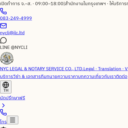
เปิดทำการ จ.–ส. · 09:00–18:00
|
สำนักงานในกรุงเทพฯ · ให้บริการ
083-249-4999
nycli@ilc.ltd
LINE
@NYCLI
NYC LEGAL & NOTARY SERVICE CO., LTD.
Legal · Translation · V
บริการวีซ่า & เอกสาร
ทีมทนายความ
ราคา
บทความ
เกี่ยวกับเรา
ติดต่อ
TH
นัดปรึกษาฟรี
โทร