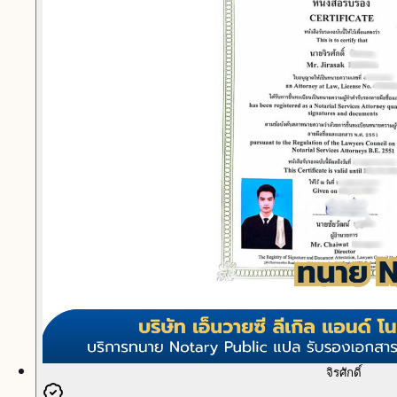
จิรศักดิ์