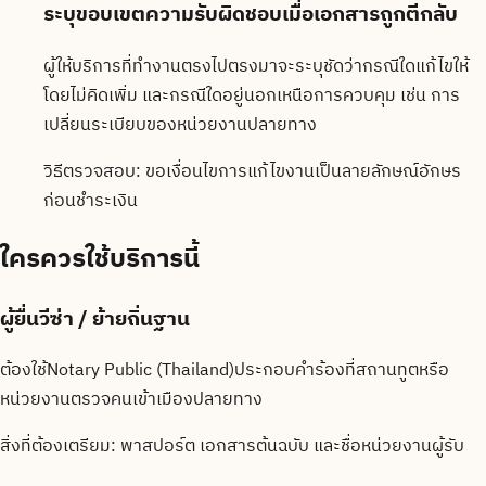
ระบุขอบเขตความรับผิดชอบเมื่อเอกสารถูกตีกลับ
ผู้ให้บริการที่ทำงานตรงไปตรงมาจะระบุชัดว่ากรณีใดแก้ไขให้
โดยไม่คิดเพิ่ม และกรณีใดอยู่นอกเหนือการควบคุม เช่น การ
เปลี่ยนระเบียบของหน่วยงานปลายทาง
วิธีตรวจสอบ:
ขอเงื่อนไขการแก้ไขงานเป็นลายลักษณ์อักษร
ก่อนชำระเงิน
ใครควรใช้บริการนี้
ผู้ยื่นวีซ่า / ย้ายถิ่นฐาน
ต้องใช้Notary Public (Thailand)ประกอบคำร้องที่สถานทูตหรือ
หน่วยงานตรวจคนเข้าเมืองปลายทาง
สิ่งที่ต้องเตรียม:
พาสปอร์ต เอกสารต้นฉบับ และชื่อหน่วยงานผู้รับ