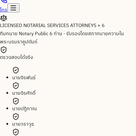
โทร
LICENSED NOTARIAL SERVICES ATTORNEYS × 6
ทีมทนาย Notary Public 6 ท่าน
·
รับรองโดยสภาทนายความใน
พระบรมราชูปถัมภ์
ตรวจสอบได้จริง
นายจิรพันธ์
นายจิรศักดิ์
นายปฏิภาณ
นายวราวุธ