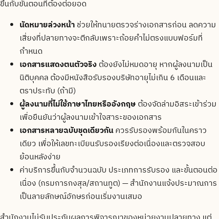
ขึ้นกับขั้นตอนที่ต้องต่อยอด
นัดหมายล่วงหน้า
ช่วยให้ทนายตรวจร่างเอกสารก่อน ลดความ
เสี่ยงที่ปลายทางจะตีกลับเพราะถ้อยคำไม่ตรงแบบฟอร์มที่
กำหนด
เอกสารแสดงตนตัวจริง
ต้องยังไม่หมดอายุ หากผู้ลงนามเป็น
นิติบุคคล ต้องมีหนังสือรับรองบริษัทอายุไม่เกิน 6 เดือนและ
ตราประทับ (ถ้ามี)
ผู้ลงนามที่ไม่ใช้ภาษาไทยหรืออังกฤษ
ต้องจัดล่ามอิสระเข้าร่วม
เพื่อยืนยันว่าผู้ลงนามเข้าใจสาระของเอกสาร
เอกสารหลายฉบับชุดเดียวกัน
ควรรับรองพร้อมกันในคราว
เดียว เพื่อให้เลขทะเบียนรับรองเรียงต่อเนื่องและตรวจสอบ
ย้อนหลังง่าย
ค่าบริการขึ้นกับจำนวนฉบับ ประเภทการรับรอง และขั้นตอนต่อ
เนื่อง (กรมการกงสุล/สถานทูต) — สำนักงานแจ้งประมาณการ
เป็นลายลักษณ์อักษรก่อนเริ่มงานเสมอ
สำนักงานไม่รับประกันผลการพิจารณาของหน่วยงานปลายทาง แต่