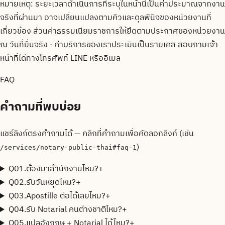
หมายเหตุ: ระยะเวลาดำเนินการที่ระบุในหน้านี้เป็นค่าประมาณจากงาน
จริงที่ผ่านมา อาจเปลี่ยนแปลงตามคิวและดุลพินิจของหน่วยงานที่
เกี่ยวข้อง ส่วนค่าธรรมเนียมราชการให้ยึดตามประกาศของหน่วยงาน
ณ วันที่ยื่นจริง · ค่าบริการของเราประเมินเป็นรายเคส สอบถามเจ้า
หน้าที่ได้ทางโทรศัพท์ LINE หรืออีเมล
FAQ
คำถามที่พบบ่อย
แชร์ลิงก์ตรงคำถามได้ — คลิกที่คำถามเพื่อคัดลอกลิงก์ (เช่น
)
/services/notary-public-thai
#faq-1
Q
01
.
ต้องมาสำนักงานไหม?
+
Q
02
.
รับวันหยุดไหม?
+
Q
03
.
Apostille ต่อได้เลยไหม?
+
Q
04
.
รับ Notarial คนต่างชาติไหม?
+
Q
05
.
แปลอังกฤษ + Notarial ได้ไหม?
+