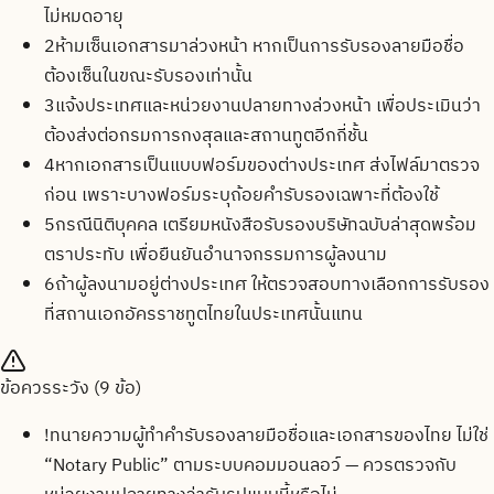
ไม่หมดอายุ
2
ห้ามเซ็นเอกสารมาล่วงหน้า หากเป็นการรับรองลายมือชื่อ
ต้องเซ็นในขณะรับรองเท่านั้น
3
แจ้งประเทศและหน่วยงานปลายทางล่วงหน้า เพื่อประเมินว่า
ต้องส่งต่อกรมการกงสุลและสถานทูตอีกกี่ชั้น
4
หากเอกสารเป็นแบบฟอร์มของต่างประเทศ ส่งไฟล์มาตรวจ
ก่อน เพราะบางฟอร์มระบุถ้อยคำรับรองเฉพาะที่ต้องใช้
5
กรณีนิติบุคคล เตรียมหนังสือรับรองบริษัทฉบับล่าสุดพร้อม
ตราประทับ เพื่อยืนยันอำนาจกรรมการผู้ลงนาม
6
ถ้าผู้ลงนามอยู่ต่างประเทศ ให้ตรวจสอบทางเลือกการรับรอง
ที่สถานเอกอัครราชทูตไทยในประเทศนั้นแทน
ข้อควรระวัง (
9
ข้อ)
!
ทนายความผู้ทำคำรับรองลายมือชื่อและเอกสารของไทย ไม่ใช่
“Notary Public” ตามระบบคอมมอนลอว์ — ควรตรวจกับ