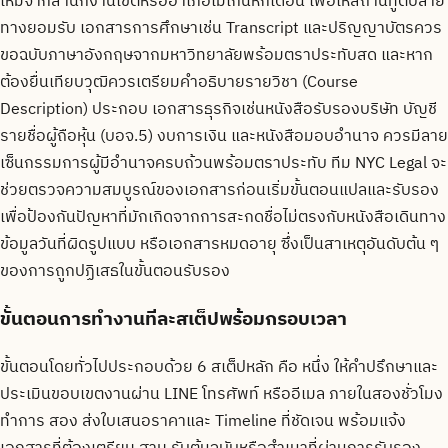
ใหม่จากสำนักงานเขตหรืออำเภอไม่เกินหกเดือน เพื่อให้สถานทูตปลาย
ทางยอมรับ เอกสารการศึกษาเช่น Transcript และปริญญาบัตรควร
ขอฉบับภาษาอังกฤษจากมหาวิทยาลัยพร้อมตราประทับสด และหาก
ต้องยื่นเทียบวุฒิควรเตรียมคำอธิบายรายวิชา (Course
Description) ประกอบ เอกสารธุรกิจเช่นหนังสือรับรองบริษัท บัญชี
รายชื่อผู้ถือหุ้น (บอจ.5) งบการเงิน และหนังสือมอบอำนาจ ควรมีลาย
เซ็นกรรมการผู้มีอำนาจครบถ้วนพร้อมตราประทับ ทีม NYC Legal จะ
ช่วยตรวจความสมบูรณ์ของเอกสารก่อนเริ่มขั้นตอนแปลและรับรอง
เพื่อป้องกันปัญหาที่มักเกิดจากการสะกดชื่อไม่ตรงกับหนังสือเดินทาง
ข้อมูลวันที่ผิดรูปแบบ หรือเอกสารหมดอายุ ซึ่งเป็นสาเหตุอันดับต้น ๆ
ของการถูกปฏิเสธในขั้นตอนรับรอง
ขั้นตอนการทำงานทีละสเต็ปพร้อมกรอบเวลา
ขั้นตอนโดยทั่วไปประกอบด้วย 6 สเต็ปหลัก คือ หนึ่ง ให้คำปรึกษาและ
ประเมินขอบเขตงานผ่าน LINE โทรศัพท์ หรืออีเมล ภายในสองชั่วโมง
ทำการ สอง ส่งใบเสนอราคาและ Timeline ที่ชัดเจน พร้อมแจ้ง