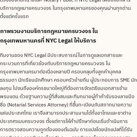
ตรงของทีมทนายและ Notary Public ที่ NYC Legal เพื่อให้เอกสาร
บริการกฎหมายครบวงจร ในกรุงเทพมหานคร
ของคุณผ่านทุกด่าน
ตั้งแต่ครั้งแรก
ภาพรวมงานบริการกฎหมายครบวงจร ใน
กรุงเทพมหานครที่ NYC Legal ให้บริการ
ทีมงานของ NYC Legal มีประสบการณ์ในการดูแลเอกสารและ
กระบวนการที่เกี่ยวข้องกับบริการกฎหมายครบวงจร ใน
กรุงเทพมหานครมาต่อเนื่องหลายปี ครอบคลุมทั้งลูกค้าบุคคล
ธรรมดา นักเรียนนักศึกษา ครอบครัวย้ายถิ่น ผู้ประกอบการ SME นัก
ลงทุน ไปจนถึงองค์กรขนาดใหญ่ที่ต้องการจัดเตรียมเอกสารข้าม
พรมแดน ด้วยฐานความรู้ที่สั่งสมและทีมทนายผู้ทำคำรับรองลายมือ
ชื่อ (Notarial Services Attorney) ที่ขึ้นทะเบียนกับสภาทนายความ
แห่งประเทศไทย เราจึงสามารถประสานงานได้ทั้งขาไทยและขาต่าง
ประเทศแบบครบวงจร ตั้งแต่การให้คำปรึกษาก่อนเริ่มดำเนินการ
การตรวจสอบความถูกต้องของต้นฉบับ การแปลโดยนักแปลที่ได้รับ