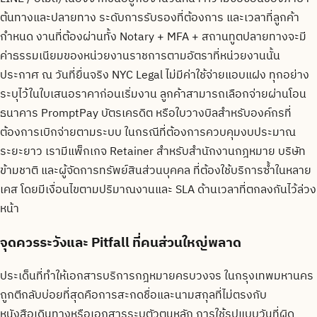
ต้นทางและปลายทาง ระดับการรับรองที่ต้องการ และเวลาที่ลูกค้า
กำหนด งานที่ต้องผ่านทั้ง Notary + MFA + สถานทูตปลายทางจะมี
ค่าธรรมเนียมของหน่วยงานราชการตามอัตราที่หน่วยงานนั้น
ประกาศ ณ วันที่ยื่นจริง NYC Legal ไม่มีค่าใช้จ่ายแอบแฝง ทุกอย่าง
ระบุไว้ในใบเสนอราคาก่อนเริ่มงาน ลูกค้าสามารถเลือกจ่ายผ่านโอน
ธนาคาร PromptPay บัตรเครดิต หรือใบวางบิลสำหรับองค์กรที่
ต้องการเบิกจ่ายตามระบบ ในกรณีที่ต้องการควบคุมงบประมาณ
ระยะยาว เรามีแพ็กเกจ Retainer สำหรับสำนักงานกฎหมาย บริษัท
ข้ามชาติ และผู้จัดการทรัพย์สินส่วนบุคคล ที่ต้องใช้บริการซ้ำในหลาย
เคส โดยมีเงื่อนไขตามปริมาณงานและ SLA ด้านเวลาที่ตกลงกันไว้ล่วง
หน้า
จุดควรระวังและ Pitfall ที่คนส่วนใหญ่พลาด
ประเด็นที่ทำให้เอกสารบริการกฎหมายครบวงจร ในกรุงเทพมหานคร
ถูกตีกลับบ่อยที่สุดคือการสะกดชื่อและนามสกุลที่ไม่ตรงกับ
หนังสือเดินทางหรือเอกสารระบุตัวตนหลัก การใช้รูปแบบวันที่ผิด