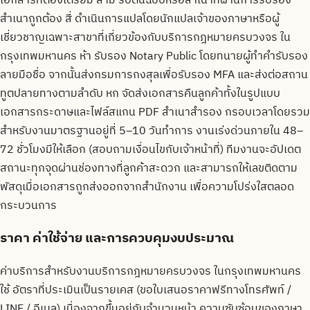
เอกสารที่ต้องเตรียม สาม รับต้นฉบับหรือสำเนาที่ผ่านการรับรอง
สำเนาถูกต้อง สี่ ดำเนินการแปลโดยนักแปลเจ้าของภาษาหรือผู้
เชี่ยวชาญเฉพาะสาขาที่เกี่ยวข้องกับบริการกฎหมายครบวงจร ใน
กรุงเทพมหานคร ห้า รับรอง Notary Public โดยทนายผู้ทำคำรับรอง
ลายมือชื่อ จากนั้นส่งกรมการกงสุลเพื่อรับรอง MFA และส่งต่อสถาน
ทูตปลายทางตามลำดับ หก จัดส่งเอกสารคืนลูกค้าทั้งในรูปแบบ
เอกสารกระดาษและไฟล์สแกน PDF สำเนาสำรอง กรอบเวลาโดยรวม
สำหรับงานมาตรฐานอยู่ที่ 5–10 วันทำการ งานเร่งด่วนภายใน 48–
72 ชั่วโมงมีให้เลือก (สอบถามเงื่อนไขกับเจ้าหน้าที่) ทีมงานจะอัปเดต
สถานะทุกจุดผ่านช่องทางที่ลูกค้าสะดวก และสามารถให้เลขติดตาม
พัสดุเมื่อเอกสารถูกส่งออกจากสำนักงาน เพื่อความโปร่งใสตลอด
กระบวนการ
ราคา ค่าใช้จ่าย และการควบคุมงบประมาณ
ค่าบริการสำหรับงานบริการกฎหมายครบวงจร ในกรุงเทพมหานคร
ใช้ อัตราที่ประเมินเป็นรายเคส (ขอใบเสนอราคาฟรีทางโทรศัพท์ /
LINE / อีเมล) เนื่องจากขึ้นอยู่กับจำนวนหน้า ความซับซ้อนของภาษา