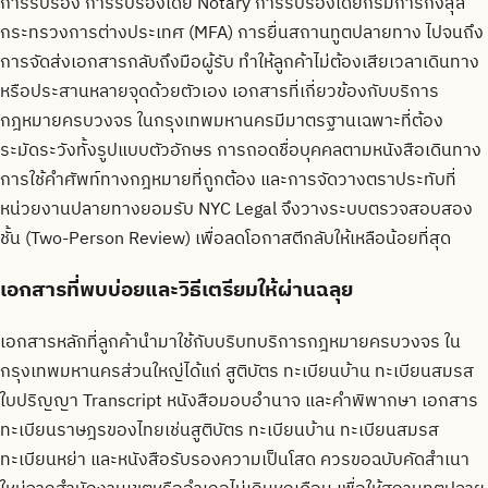
การรับรอง การรับรองโดย Notary การรับรองโดยกรมการกงสุล
กระทรวงการต่างประเทศ (MFA) การยื่นสถานทูตปลายทาง ไปจนถึง
การจัดส่งเอกสารกลับถึงมือผู้รับ ทำให้ลูกค้าไม่ต้องเสียเวลาเดินทาง
หรือประสานหลายจุดด้วยตัวเอง เอกสารที่เกี่ยวข้องกับบริการ
กฎหมายครบวงจร ในกรุงเทพมหานครมีมาตรฐานเฉพาะที่ต้อง
ระมัดระวังทั้งรูปแบบตัวอักษร การถอดชื่อบุคคลตามหนังสือเดินทาง
การใช้คำศัพท์ทางกฎหมายที่ถูกต้อง และการจัดวางตราประทับที่
หน่วยงานปลายทางยอมรับ NYC Legal จึงวางระบบตรวจสอบสอง
ชั้น (Two-Person Review) เพื่อลดโอกาสตีกลับให้เหลือน้อยที่สุด
เอกสารที่พบบ่อยและวิธีเตรียมให้ผ่านฉลุย
เอกสารหลักที่ลูกค้านำมาใช้กับบริบทบริการกฎหมายครบวงจร ใน
กรุงเทพมหานครส่วนใหญ่ได้แก่ สูติบัตร ทะเบียนบ้าน ทะเบียนสมรส
ใบปริญญา Transcript หนังสือมอบอำนาจ และคำพิพากษา เอกสาร
ทะเบียนราษฎรของไทยเช่นสูติบัตร ทะเบียนบ้าน ทะเบียนสมรส
ทะเบียนหย่า และหนังสือรับรองความเป็นโสด ควรขอฉบับคัดสำเนา