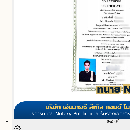
จิรศักดิ์