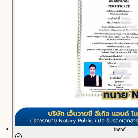
จิรศักดิ์