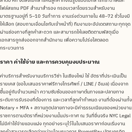
ลำดับ หก จัดส่งเอกสารคืนลูกค้าทั้งในรูปแบบเอกสารกระดาษและ
ไฟล์สแกน PDF สำเนาสำรอง กรอบเวลาโดยรวมสำหรับงาน
มาตรฐานอยู่ที่ 5–10 วันทำการ งานเร่งด่วนภายใน 48–72 ชั่วโมงมี
ให้เลือก (สอบถามเงื่อนไขกับเจ้าหน้าที่) ทีมงานจะอัปเดตสถานะทุกจุด
ผ่านช่องทางที่ลูกค้าสะดวก และสามารถให้เลขติดตามพัสดุเมื่อ
เอกสารถูกส่งออกจากสำนักงาน เพื่อความโปร่งใสตลอด
กระบวนการ
ราคา ค่าใช้จ่าย และการควบคุมงบประมาณ
ค่าบริการสำหรับงานบริการวีซ่า ในเชียงใหม่ ใช้ อัตราที่ประเมินเป็น
รายเคส (ขอใบเสนอราคาฟรีทางโทรศัพท์ / LINE / อีเมล) เนื่องจาก
ขึ้นอยู่กับจำนวนหน้า ความซับซ้อนของภาษาต้นทางและปลายทาง
ระดับการรับรองที่ต้องการ และเวลาที่ลูกค้ากำหนด งานที่ต้องผ่านทั้ง
Notary + MFA + สถานทูตปลายทางจะมีค่าธรรมเนียมของหน่วยงาน
ราชการตามอัตราที่หน่วยงานนั้นประกาศ ณ วันที่ยื่นจริง NYC Legal
ไม่มีค่าใช้จ่ายแอบแฝง ทุกอย่างระบุไว้ในใบเสนอราคาก่อนเริ่มงาน
ลูกค้าสามารถเลือกจ่ายผ่านโอนธนาคาร PromptPay บัตรเครดิต