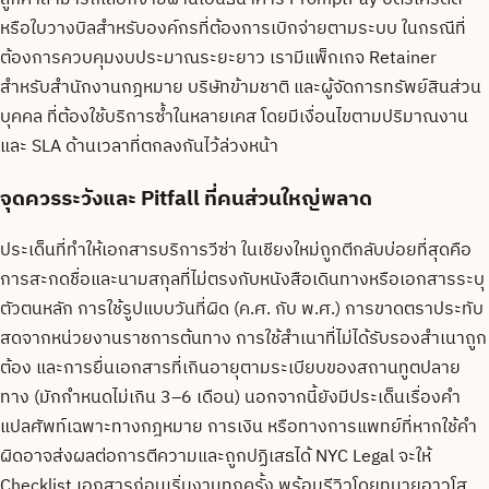
หรือใบวางบิลสำหรับองค์กรที่ต้องการเบิกจ่ายตามระบบ ในกรณีที่
ต้องการควบคุมงบประมาณระยะยาว เรามีแพ็กเกจ Retainer
สำหรับสำนักงานกฎหมาย บริษัทข้ามชาติ และผู้จัดการทรัพย์สินส่วน
บุคคล ที่ต้องใช้บริการซ้ำในหลายเคส โดยมีเงื่อนไขตามปริมาณงาน
และ SLA ด้านเวลาที่ตกลงกันไว้ล่วงหน้า
จุดควรระวังและ Pitfall ที่คนส่วนใหญ่พลาด
ประเด็นที่ทำให้เอกสารบริการวีซ่า ในเชียงใหม่ถูกตีกลับบ่อยที่สุดคือ
การสะกดชื่อและนามสกุลที่ไม่ตรงกับหนังสือเดินทางหรือเอกสารระบุ
ตัวตนหลัก การใช้รูปแบบวันที่ผิด (ค.ศ. กับ พ.ศ.) การขาดตราประทับ
สดจากหน่วยงานราชการต้นทาง การใช้สำเนาที่ไม่ได้รับรองสำเนาถูก
ต้อง และการยื่นเอกสารที่เกินอายุตามระเบียบของสถานทูตปลาย
ทาง (มักกำหนดไม่เกิน 3–6 เดือน) นอกจากนี้ยังมีประเด็นเรื่องคำ
แปลศัพท์เฉพาะทางกฎหมาย การเงิน หรือทางการแพทย์ที่หากใช้คำ
ผิดอาจส่งผลต่อการตีความและถูกปฏิเสธได้ NYC Legal จะให้
Checklist เอกสารก่อนเริ่มงานทุกครั้ง พร้อมรีวิวโดยทนายอาวุโส