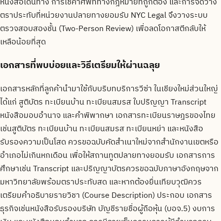
หนังสือเดินทาง การใช้คำศัพท์ทางกฎหมายที่ถูกต้อง และการจัดวาง
ตราประทับที่หน่วยงานปลายทางยอมรับ NYC Legal จึงวางระบบ
ตรวจสอบสองชั้น (Two-Person Review) เพื่อลดโอกาสตีกลับให้
เหลือน้อยที่สุด
เอกสารที่พบบ่อยและวิธีเตรียมให้ผ่านฉลุย
เอกสารหลักที่ลูกค้านำมาใช้กับบริบทบริการวีซ่า ในเชียงใหม่ส่วนใหญ่
ได้แก่ สูติบัตร ทะเบียนบ้าน ทะเบียนสมรส ใบปริญญา Transcript
หนังสือมอบอำนาจ และคำพิพากษา เอกสารทะเบียนราษฎรของไทย
เช่นสูติบัตร ทะเบียนบ้าน ทะเบียนสมรส ทะเบียนหย่า และหนังสือ
รับรองความเป็นโสด ควรขอฉบับคัดสำเนาใหม่จากสำนักงานเขตหรือ
อำเภอไม่เกินหกเดือน เพื่อให้สถานทูตปลายทางยอมรับ เอกสารการ
ศึกษาเช่น Transcript และปริญญาบัตรควรขอฉบับภาษาอังกฤษจาก
มหาวิทยาลัยพร้อมตราประทับสด และหากต้องยื่นเทียบวุฒิควร
เตรียมคำอธิบายรายวิชา (Course Description) ประกอบ เอกสาร
ธุรกิจเช่นหนังสือรับรองบริษัท บัญชีรายชื่อผู้ถือหุ้น (บอจ.5) งบการ