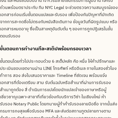
เงิน และหนังสือมอบอำนาจ ควรมีลายเซ็นกรรมการผู้มีอำนาจครบ
ถ้วนพร้อมตราประทับ ทีม NYC Legal จะช่วยตรวจความสมบูรณ์ของ
เอกสารก่อนเริ่มขั้นตอนแปลและรับรอง เพื่อป้องกันปัญหาที่มักเกิด
จากการสะกดชื่อไม่ตรงกับหนังสือเดินทาง ข้อมูลวันที่ผิดรูปแบบ หรือ
เอกสารหมดอายุ ซึ่งเป็นสาเหตุอันดับต้น ๆ ของการถูกปฏิเสธในขั้น
ตอนรับรอง
ขั้นตอนการทำงานทีละสเต็ปพร้อมกรอบเวลา
ขั้นตอนโดยทั่วไปประกอบด้วย 6 สเต็ปหลัก คือ หนึ่ง ให้คำปรึกษาและ
ประเมินขอบเขตงานผ่าน LINE โทรศัพท์ หรืออีเมล ภายในสองชั่วโมง
ทำการ สอง ส่งใบเสนอราคาและ Timeline ที่ชัดเจน พร้อมแจ้ง
เอกสารที่ต้องเตรียม สาม รับต้นฉบับหรือสำเนาที่ผ่านการรับรอง
สำเนาถูกต้อง สี่ ดำเนินการแปลโดยนักแปลเจ้าของภาษาหรือผู้
เชี่ยวชาญเฉพาะสาขาที่เกี่ยวข้องกับบริการวีซ่า ในเชียงใหม่ ห้า
รับรอง Notary Public โดยทนายผู้ทำคำรับรองลายมือชื่อ จากนั้นส่ง
กรมการกงสุลเพื่อรับรอง MFA และส่งต่อสถานทูตปลายทางตาม