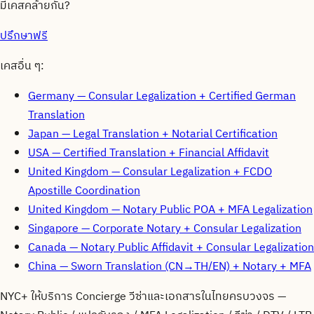
มีเคสคล้ายกัน?
ปรึกษาฟรี
เคสอื่น ๆ:
Germany
—
Consular Legalization + Certified German
Translation
Japan
—
Legal Translation + Notarial Certification
USA
—
Certified Translation + Financial Affidavit
United Kingdom
—
Consular Legalization + FCDO
Apostille Coordination
United Kingdom
—
Notary Public POA + MFA Legalization
Singapore
—
Corporate Notary + Consular Legalization
Canada
—
Notary Public Affidavit + Consular Legalization
China
—
Sworn Translation (CN→TH/EN) + Notary + MFA
NYC+ ให้บริการ Concierge วีซ่าและเอกสารในไทยครบวงจร —