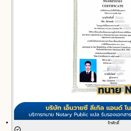
จิรศักดิ์