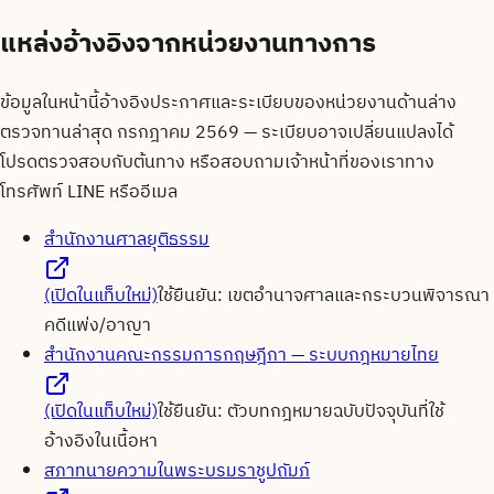
แหล่งอ้างอิงจากหน่วยงานทางการ
ข้อมูลในหน้านี้อ้างอิงประกาศและระเบียบของหน่วยงานด้านล่าง
ตรวจทานล่าสุด
กรกฎาคม 2569
— ระเบียบอาจเปลี่ยนแปลงได้
โปรดตรวจสอบกับต้นทาง หรือสอบถามเจ้าหน้าที่ของเราทาง
โทรศัพท์ LINE หรืออีเมล
สำนักงานศาลยุติธรรม
(เปิดในแท็บใหม่)
ใช้ยืนยัน:
เขตอำนาจศาลและกระบวนพิจารณา
คดีแพ่ง/อาญา
สำนักงานคณะกรรมการกฤษฎีกา — ระบบกฎหมายไทย
(เปิดในแท็บใหม่)
ใช้ยืนยัน:
ตัวบทกฎหมายฉบับปัจจุบันที่ใช้
อ้างอิงในเนื้อหา
สภาทนายความในพระบรมราชูปถัมภ์