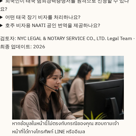
외국인이 태국 범죄경력증명서를 원격으로 신청할 수 있나
요?
어떤 태국 장기 비자를 처리하나요?
호주 비자용 NAATI 공인 번역을 제공하나요?
검토자
: NYC LEGAL & NOTARY SERVICE CO., LTD. Legal Team ·
최종 업데이트
: 2026
หากข้อมูลในหน้านี้ไม่ตรงกับกรณีของคุณ สอบถามเจ้า
หน้าที่ได้ทางโทรศัพท์ LINE หรืออีเมล