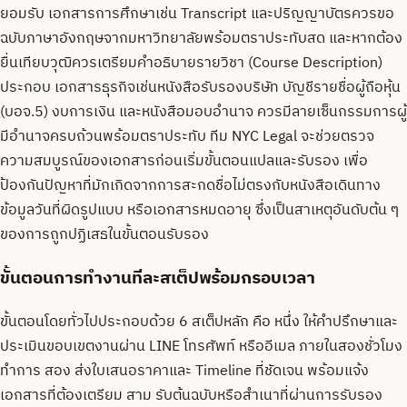
ยอมรับ เอกสารการศึกษาเช่น Transcript และปริญญาบัตรควรขอ
ฉบับภาษาอังกฤษจากมหาวิทยาลัยพร้อมตราประทับสด และหากต้อง
ยื่นเทียบวุฒิควรเตรียมคำอธิบายรายวิชา (Course Description)
ประกอบ เอกสารธุรกิจเช่นหนังสือรับรองบริษัท บัญชีรายชื่อผู้ถือหุ้น
(บอจ.5) งบการเงิน และหนังสือมอบอำนาจ ควรมีลายเซ็นกรรมการผู้
มีอำนาจครบถ้วนพร้อมตราประทับ ทีม NYC Legal จะช่วยตรวจ
ความสมบูรณ์ของเอกสารก่อนเริ่มขั้นตอนแปลและรับรอง เพื่อ
ป้องกันปัญหาที่มักเกิดจากการสะกดชื่อไม่ตรงกับหนังสือเดินทาง
ข้อมูลวันที่ผิดรูปแบบ หรือเอกสารหมดอายุ ซึ่งเป็นสาเหตุอันดับต้น ๆ
ของการถูกปฏิเสธในขั้นตอนรับรอง
ขั้นตอนการทำงานทีละสเต็ปพร้อมกรอบเวลา
ขั้นตอนโดยทั่วไปประกอบด้วย 6 สเต็ปหลัก คือ หนึ่ง ให้คำปรึกษาและ
ประเมินขอบเขตงานผ่าน LINE โทรศัพท์ หรืออีเมล ภายในสองชั่วโมง
ทำการ สอง ส่งใบเสนอราคาและ Timeline ที่ชัดเจน พร้อมแจ้ง
เอกสารที่ต้องเตรียม สาม รับต้นฉบับหรือสำเนาที่ผ่านการรับรอง