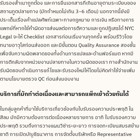
รับรองสำเนาถูกต้อง และการยื่นเอกสารที่เกินอายุตามระเบียบของ
สถานทูตปลายทาง (มักกำหนดไม่เกิน 3–6 เดือน) นอกจากนี้ยังมี
ประเด็นเรื่องคำแปลศัพท์เฉพาะทางกฎหมาย การเงิน หรือทางการ
แพทย์ที่หากใช้คำผิดอาจส่งผลต่อการตีความและถูกปฏิเสธได้ NYC
Legal จะให้ Checklist เอกสารก่อนเริ่มงานทุกครั้ง พร้อมรีวิวโดย
ทนายอาวุโสก่อนส่งออก และมีขั้นตอน Quality Assurance สองชั้น
เพื่อจับความผิดพลาดของทั้งด้านการแปลและด้านฟอร์แมต หากมี
การตีกลับจากหน่วยงานปลายทางในความผิดของเรา ทางสำนักงาน
รับผิดชอบดำเนินการแก้ไขและรับรองใหม่ให้โดยไม่คิดค่าใช้จ่ายเพิ่ม
ตามนโยบายตรวจ QC ก่อนส่งมอบงาน
บริการที่มักทำต่อเนื่องและสามารถแพ็กเข้าด้วยกันได้
ในกลุ่มลูกค้าที่มาใช้บริการเกี่ยวข้องกับใบรับรองความประพฤติ ใน
สีลม มักมีความต้องการต่อเนื่องหลายรายการ อาทิ ใบรับรองความ
ประพฤติ รวมถึงการวางแผนวีซ่าระยะยาว การจดทะเบียนสมรสข้าม
ชาติ การเปิดบัญชีธนาคาร การจัดตั้งบริษัทหรือ Representative