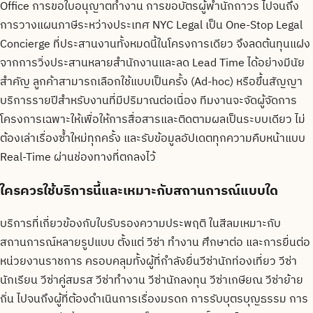
Office การขอใบอนุญาตทำงาน การขอบัตรผู้พำนักถาวร ไปจนถึง
การวางแผนภาษีระหว่างประเทศ NYC Legal เป็น One-Stop Legal
Concierge ที่ประสานงานทั้งหมดนี้ในโครงการเดียว จึงลดต้นทุนแฝง
จากการวิ่งประสานหลายสำนักงานและลด Lead Time ได้อย่างมีนัย
สำคัญ ลูกค้าสามารถเลือกใช้แบบเป็นครั้ง (Ad-hoc) หรือขึ้นสัญญา
บริการรายปีสำหรับงานที่มีปริมาณต่อเนื่อง ทีมงานจะจัดผู้จัดการ
โครงการเฉพาะให้เพื่อให้การสื่อสารและติดตามผลเป็นระบบเดียว ไม่
ต้องเล่าเรื่องซ้ำใหม่ทุกครั้ง และรับข้อมูลอัปเดตทุกความคืบหน้าแบบ
Real-Time ผ่านช่องทางที่ตกลงไว้
ใครควรใช้บริการนี้และเหมาะกับสถานการณ์แบบใด
บริการที่เกี่ยวข้องกับใบรับรองความประพฤติ ในสีลมเหมาะกับ
สถานการณ์หลายรูปแบบ ตั้งแต่ วีซ่า ทำงาน ศึกษาต่อ และการยื่นต่อ
หน่วยงานราชการ ครอบคลุมทั้งผู้ที่กำลังยื่นวีซ่านักท่องเที่ยว วีซ่า
นักเรียน วีซ่าคู่สมรส วีซ่าทำงาน วีซ่านักลงทุน วีซ่าเกษียณ วีซ่าย้าย
ถิ่น ไปจนถึงผู้ที่ต้องดำเนินการเรื่องมรดก การรับบุตรบุญธรรม การ