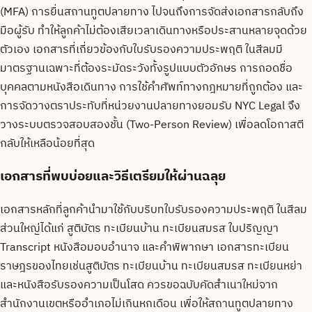
(MFA) การยื่นสถานทูตปลายทาง ไปจนถึงการจัดส่งเอกสารกลับถึง
มือผู้รับ ทำให้ลูกค้าไม่ต้องเสียเวลาเดินทางหรือประสานหลายจุดด้วย
ตัวเอง เอกสารที่เกี่ยวข้องกับใบรับรองความประพฤติ ในสีลมมี
มาตรฐานเฉพาะที่ต้องระมัดระวังทั้งรูปแบบตัวอักษร การถอดชื่อ
บุคคลตามหนังสือเดินทาง การใช้คำศัพท์ทางกฎหมายที่ถูกต้อง และ
การจัดวางตราประทับที่หน่วยงานปลายทางยอมรับ NYC Legal จึง
วางระบบตรวจสอบสองชั้น (Two-Person Review) เพื่อลดโอกาสตี
กลับให้เหลือน้อยที่สุด
เอกสารที่พบบ่อยและวิธีเตรียมให้ผ่านฉลุย
เอกสารหลักที่ลูกค้านำมาใช้กับบริบทใบรับรองความประพฤติ ในสีลม
ส่วนใหญ่ได้แก่ สูติบัตร ทะเบียนบ้าน ทะเบียนสมรส ใบปริญญา
Transcript หนังสือมอบอำนาจ และคำพิพากษา เอกสารทะเบียน
ราษฎรของไทยเช่นสูติบัตร ทะเบียนบ้าน ทะเบียนสมรส ทะเบียนหย่า
และหนังสือรับรองความเป็นโสด ควรขอฉบับคัดสำเนาใหม่จาก
สำนักงานเขตหรืออำเภอไม่เกินหกเดือน เพื่อให้สถานทูตปลายทาง