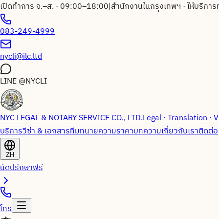
เปิดทำการ จ.–ส. · 09:00–18:00
|
สำนักงานในกรุงเทพฯ · ให้บริการ
083-249-4999
nycli@ilc.ltd
LINE
@NYCLI
NYC LEGAL & NOTARY SERVICE CO., LTD.
Legal · Translation · V
บริการวีซ่า & เอกสาร
ทีมทนายความ
ราคา
บทความ
เกี่ยวกับเรา
ติดต่อ
ZH
นัดปรึกษาฟรี
โทร