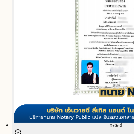
จิรศักดิ์