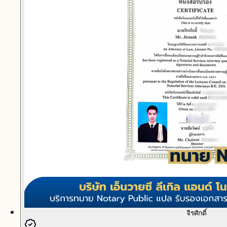
จิรศักดิ์