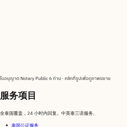
ใบอนุญาต Notary Public 6 ท่าน
·
คลิกที่รูปเพื่อดูภาพขยาย
服务项目
全泰国覆盖，24 小时内回复。中英泰三语服务。
泰国公证服务