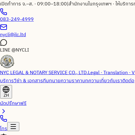
เปิดทำการ จ.–ส. · 09:00–18:00
|
สำนักงานในกรุงเทพฯ · ให้บริการ
083-249-4999
nycli@ilc.ltd
LINE
@NYCLI
NYC LEGAL & NOTARY SERVICE CO., LTD.
Legal · Translation · V
บริการวีซ่า & เอกสาร
ทีมทนายความ
ราคา
บทความ
เกี่ยวกับเรา
ติดต่อ
ZH
นัดปรึกษาฟรี
โทร