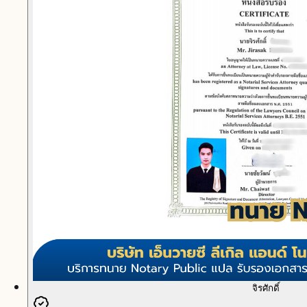
จิรศักดิ์