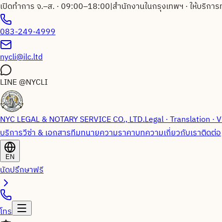
เปิดทำการ จ.–ส. · 09:00–18:00
|
สำนักงานในกรุงเทพฯ · ให้บริการ
083-249-4999
nycli@ilc.ltd
LINE
@NYCLI
NYC LEGAL & NOTARY SERVICE CO., LTD.
Legal · Translation · V
บริการวีซ่า & เอกสาร
ทีมทนายความ
ราคา
บทความ
เกี่ยวกับเรา
ติดต่อ
EN
นัดปรึกษาฟรี
โทร