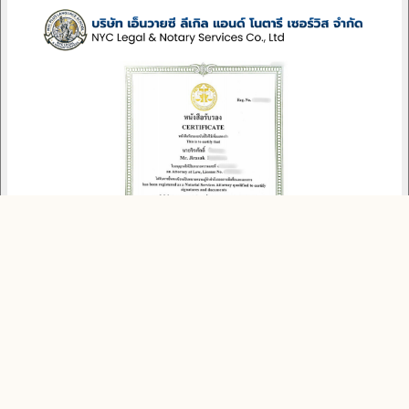
NOTARY · เลขทะเบียน
นายจิรศักดิ์
Notarial Services Attorney · สภาทนายความ