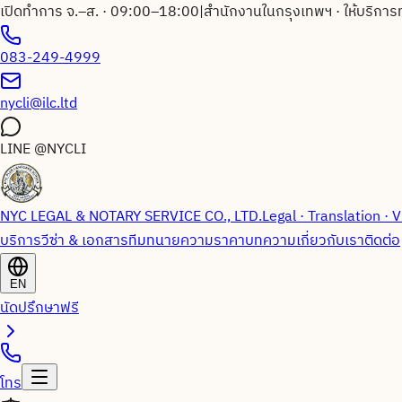
เปิดทำการ จ.–ส. · 09:00–18:00
|
สำนักงานในกรุงเทพฯ · ให้บริการ
083-249-4999
nycli@ilc.ltd
LINE
@NYCLI
NYC LEGAL & NOTARY SERVICE CO., LTD.
Legal · Translation · V
บริการวีซ่า & เอกสาร
ทีมทนายความ
ราคา
บทความ
เกี่ยวกับเรา
ติดต่อ
EN
นัดปรึกษาฟรี
โทร