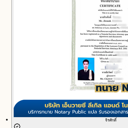
จิรศักดิ์