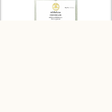
NOTARY · เลขทะเบียน
นายจิรศักดิ์
Notarial Services Attorney · สภาทนายความ