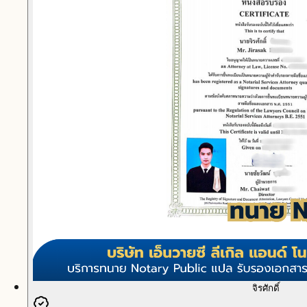
จิรศักดิ์