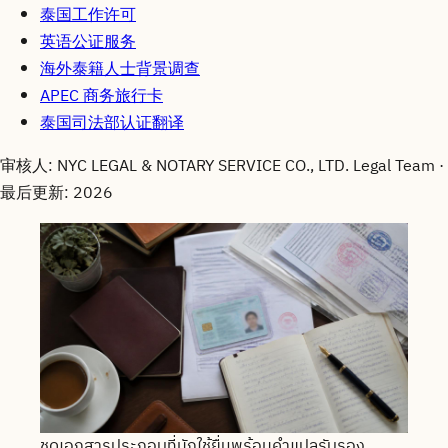
泰国工作许可
英语公证服务
海外泰籍人士背景调查
APEC 商务旅行卡
泰国司法部认证翻译
审核人
: NYC LEGAL & NOTARY SERVICE CO., LTD. Legal Team ·
最后更新
: 2026
ชุดเอกสารประกอบที่มักใช้ยื่นพร้อมคำแปลรับรอง