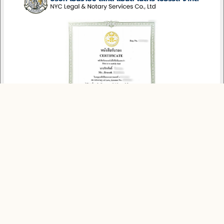
NOTARY · เลขทะเบียน
นายจิรศักดิ์
Notarial Services Attorney · สภาทนายความ