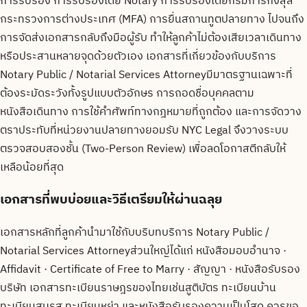
การรับรอง การรับรองโดย Notary การรับรองโดยกรมการกงสุล
กระทรวงการต่างประเทศ (MFA) การยื่นสถานทูตปลายทาง ไปจนถึง
การจัดส่งเอกสารกลับถึงมือผู้รับ ทำให้ลูกค้าไม่ต้องเสียเวลาเดินทาง
หรือประสานหลายจุดด้วยตัวเอง เอกสารที่เกี่ยวข้องกับบริการ
Notary Public / Notarial Services Attorneyมีมาตรฐานเฉพาะที่
ต้องระมัดระวังทั้งรูปแบบตัวอักษร การถอดชื่อบุคคลตาม
หนังสือเดินทาง การใช้คำศัพท์ทางกฎหมายที่ถูกต้อง และการจัดวาง
ตราประทับที่หน่วยงานปลายทางยอมรับ NYC Legal จึงวางระบบ
ตรวจสอบสองชั้น (Two-Person Review) เพื่อลดโอกาสตีกลับให้
เหลือน้อยที่สุด
เอกสารที่พบบ่อยและวิธีเตรียมให้ผ่านฉลุย
เอกสารหลักที่ลูกค้านำมาใช้กับบริบทบริการ Notary Public /
Notarial Services Attorneyส่วนใหญ่ได้แก่ หนังสือมอบอำนาจ ·
Affidavit · Certificate of Free to Marry · สัญญา · หนังสือรับรอง
บริษัท เอกสารทะเบียนราษฎรของไทยเช่นสูติบัตร ทะเบียนบ้าน
ทะเบียนสมรส ทะเบียนหย่า และหนังสือรับรองความเป็นโสด ควรขอ