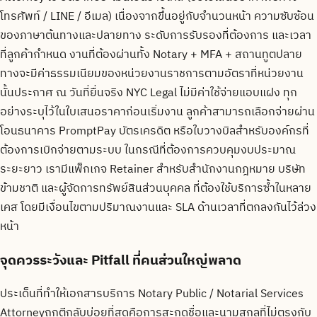
โทรศัพท์ / LINE / อีเมล) เนื่องจากขึ้นอยู่กับจำนวนหน้า ความซับซ้อน
ของภาษาต้นทางและปลายทาง ระดับการรับรองที่ต้องการ และเวลา
ที่ลูกค้ากำหนด งานที่ต้องผ่านทั้ง Notary + MFA + สถานทูตปลาย
ทางจะมีค่าธรรมเนียมของหน่วยงานราชการตามอัตราที่หน่วยงาน
นั้นประกาศ ณ วันที่ยื่นจริง NYC Legal ไม่มีค่าใช้จ่ายแอบแฝง ทุก
อย่างระบุไว้ในใบเสนอราคาก่อนเริ่มงาน ลูกค้าสามารถเลือกจ่ายผ่าน
โอนธนาคาร PromptPay บัตรเครดิต หรือใบวางบิลสำหรับองค์กรที่
ต้องการเบิกจ่ายตามระบบ ในกรณีที่ต้องการควบคุมงบประมาณ
ระยะยาว เรามีแพ็กเกจ Retainer สำหรับสำนักงานกฎหมาย บริษัท
ข้ามชาติ และผู้จัดการทรัพย์สินส่วนบุคคล ที่ต้องใช้บริการซ้ำในหลาย
เคส โดยมีเงื่อนไขตามปริมาณงานและ SLA ด้านเวลาที่ตกลงกันไว้ล่วง
หน้า
จุดควรระวังและ Pitfall ที่คนส่วนใหญ่พลาด
ประเด็นที่ทำให้เอกสารบริการ Notary Public / Notarial Services
Attorneyถูกตีกลับบ่อยที่สุดคือการสะกดชื่อและนามสกุลที่ไม่ตรงกับ