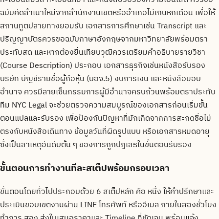
ฉบับคัดสำเนาใหม่จากสำนักงานเขตหรืออำเภอไม่เกินหกเดือน เพื่อให้
สถานทูตปลายทางยอมรับ เอกสารการศึกษาเช่น Transcript และ
ปริญญาบัตรควรขอฉบับภาษาอังกฤษจากมหาวิทยาลัยพร้อมตรา
ประทับสด และหากต้องยื่นเทียบวุฒิควรเตรียมคำอธิบายรายวิชา
(Course Description) ประกอบ เอกสารธุรกิจเช่นหนังสือรับรอง
บริษัท บัญชีรายชื่อผู้ถือหุ้น (บอจ.5) งบการเงิน และหนังสือมอบ
อำนาจ ควรมีลายเซ็นกรรมการผู้มีอำนาจครบถ้วนพร้อมตราประทับ
ทีม NYC Legal จะช่วยตรวจความสมบูรณ์ของเอกสารก่อนเริ่มขั้น
ตอนแปลและรับรอง เพื่อป้องกันปัญหาที่มักเกิดจากการสะกดชื่อไม่
ตรงกับหนังสือเดินทาง ข้อมูลวันที่ผิดรูปแบบ หรือเอกสารหมดอายุ
ซึ่งเป็นสาเหตุอันดับต้น ๆ ของการถูกปฏิเสธในขั้นตอนรับรอง
ขั้นตอนการทำงานทีละสเต็ปพร้อมกรอบเวลา
ขั้นตอนโดยทั่วไปประกอบด้วย 6 สเต็ปหลัก คือ หนึ่ง ให้คำปรึกษาและ
ประเมินขอบเขตงานผ่าน LINE โทรศัพท์ หรืออีเมล ภายในสองชั่วโมง
ทำการ สอง ส่งใบเสนอราคาและ Timeline ที่ชัดเจน พร้อมแจ้ง